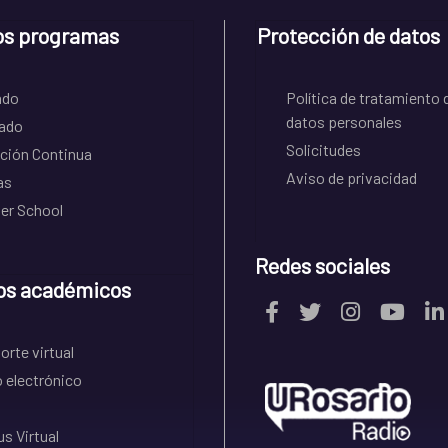
os programas
Protección de datos
ado
Política de tratamiento 
datos personales
ado
Solicitudes
ción Continua
Aviso de privacidad
as
r School
Redes sociales
os académicos
rte virtual
 electrónico
s Virtual