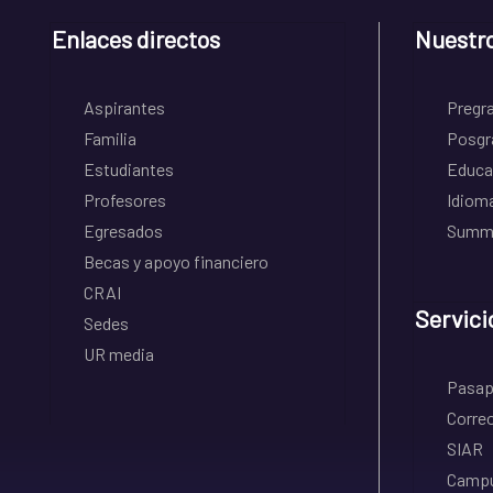
Enlaces directos
Nuestr
Aspirantes
Pregr
Familia
Posgr
Estudiantes
Educa
Profesores
Idiom
Egresados
Summe
Becas y apoyo financiero
CRAI
Servici
Sedes
UR media
Pasapo
Correo
SIAR
Campu