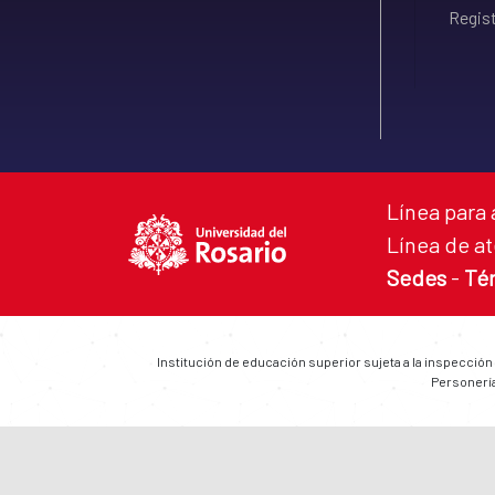
Regist
Línea para 
Línea de at
Sedes
-
Té
Institución de educación superior sujeta a la inspección
Personería