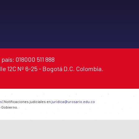
 país: 018000 511 888
alle 12C Nº 6-25 - Bogotá D.C. Colombia.
es
| Notificaciones judiciales en
juridica@urosario.edu.co
e Gobierno.