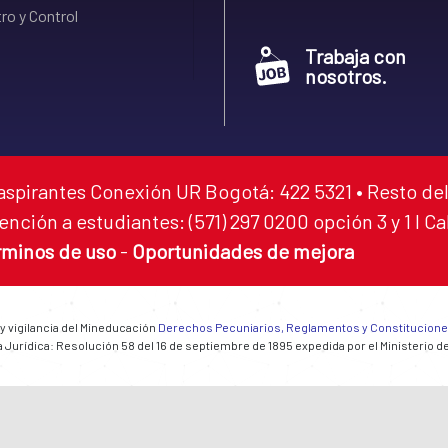
ro y Control
Trabaja con
nosotros.
aspirantes Conexión UR Bogotá: 422 5321 • Resto del
ención a estudiantes: (571) 297 0200 opción 3 y 1 I C
rminos de uso
-
Oportunidades de mejora
 y vigilancia del Mineducación
Derechos Pecuniarios, Reglamentos y Constitucion
 Jurídica: Resolución 58 del 16 de septiembre de 1895 expedida por el Ministerio d