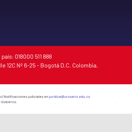
 país: 018000 511 888
alle 12C Nº 6-25 - Bogotá D.C. Colombia.
es
| Notificaciones judiciales en
juridica@urosario.edu.co
e Gobierno.