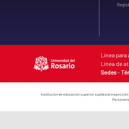
Regist
Línea para 
Línea de at
Sedes
-
Té
Institución de educación superior sujeta a la inspección
Personería