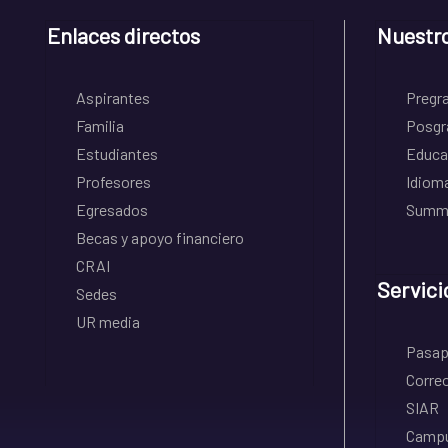
Enlaces directos
Nuestr
Aspirantes
Pregr
Familia
Posgr
Estudiantes
Educa
Profesores
Idiom
Egresados
Summe
Becas y apoyo financiero
CRAI
Servici
Sedes
UR media
Pasapo
Correo
SIAR
Campu