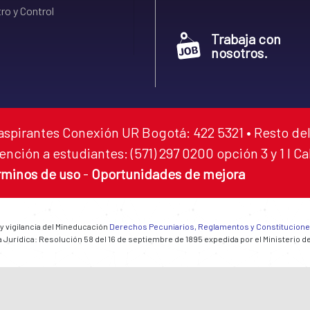
ro y Control
Trabaja con
nosotros.
aspirantes Conexión UR Bogotá: 422 5321 • Resto del
ención a estudiantes: (571) 297 0200 opción 3 y 1 I C
rminos de uso
-
Oportunidades de mejora
 y vigilancia del Mineducación
Derechos Pecuniarios, Reglamentos y Constitucion
 Jurídica: Resolución 58 del 16 de septiembre de 1895 expedida por el Ministerio d