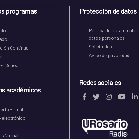
os programas
Protección de datos
ado
Política de tratamiento 
datos personales
ado
Solicitudes
ción Continua
Aviso de privacidad
as
r School
Redes sociales
os académicos
rte virtual
 electrónico
s Virtual