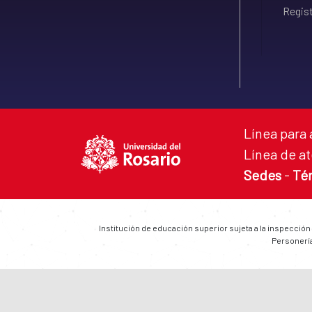
Regist
Línea para 
Línea de at
Sedes
-
Té
Institución de educación superior sujeta a la inspección
Personería