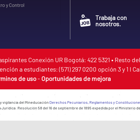
ro y Control
Trabaja con
nosotros.
aspirantes Conexión UR Bogotá: 422 5321 • Resto del
ención a estudiantes: (571) 297 0200 opción 3 y 1 I C
rminos de uso
-
Oportunidades de mejora
 y vigilancia del Mineducación
Derechos Pecuniarios, Reglamentos y Constitucion
 Jurídica: Resolución 58 del 16 de septiembre de 1895 expedida por el Ministerio d