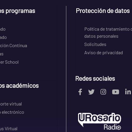
os programas
Protección de datos
ado
Política de tratamiento 
datos personales
ado
Solicitudes
ción Continua
Aviso de privacidad
as
r School
Redes sociales
os académicos
rte virtual
 electrónico
s Virtual