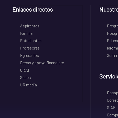
Enlaces directos
Nuestr
Aspirantes
Pregr
Familia
Posgr
Estudiantes
Educa
Profesores
Idiom
Egresados
Summe
Becas y apoyo financiero
CRAI
Servici
Sedes
UR media
Pasapo
Correo
SIAR
Campu