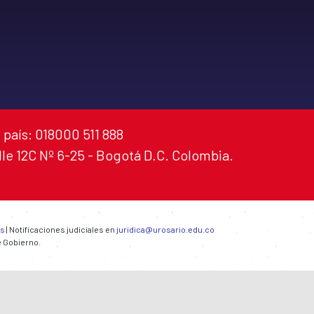
 país: 018000 511 888
alle 12C Nº 6-25 - Bogotá D.C. Colombia.
es
| Notificaciones judiciales en
juridica@urosario.edu.co
e Gobierno.