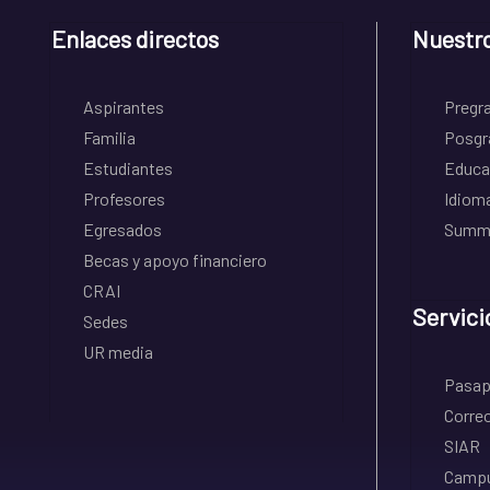
Enlaces directos
Nuestr
Aspirantes
Pregr
Familia
Posgr
Estudiantes
Educa
Profesores
Idiom
Egresados
Summe
Becas y apoyo financiero
CRAI
Servici
Sedes
UR media
Pasapo
Correo
SIAR
Campu