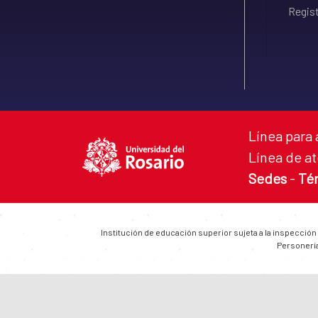
Regist
Línea para 
Línea de at
Sedes
-
Té
Institución de educación superior sujeta a la inspección
Personería