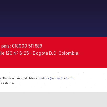
 país: 018000 511 888
alle 12C Nº 6-25 - Bogotá D.C. Colombia.
es
| Notificaciones judiciales en
juridica@urosario.edu.co
e Gobierno.