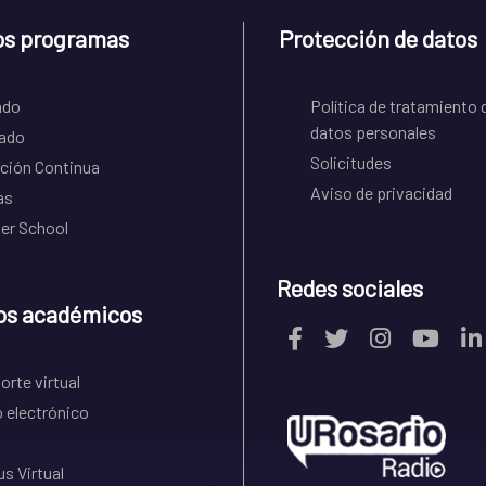
os programas
Protección de datos
ado
Política de tratamiento 
datos personales
ado
Solicitudes
ción Continua
Aviso de privacidad
as
r School
Redes sociales
os académicos
rte virtual
 electrónico
s Virtual