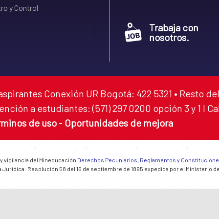
ro y Control
Trabaja con
nosotros.
aspirantes Conexión UR Bogotá: 422 5321 • Resto del
ención a estudiantes: (571) 297 0200 opción 3 y 1 I C
rminos de uso
-
Oportunidades de mejora
 y vigilancia del Mineducación
Derechos Pecuniarios, Reglamentos y Constitucion
 Jurídica: Resolución 58 del 16 de septiembre de 1895 expedida por el Ministerio d