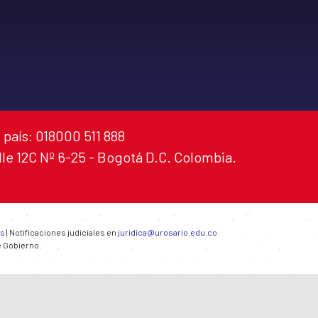
 país: 018000 511 888
alle 12C Nº 6-25 - Bogotá D.C. Colombia.
es
| Notificaciones judiciales en
juridica@urosario.edu.co
e Gobierno.