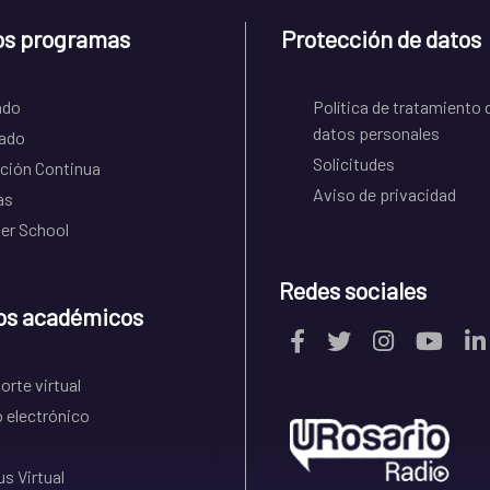
os programas
Protección de datos
ado
Política de tratamiento 
datos personales
ado
Solicitudes
ción Continua
Aviso de privacidad
as
r School
Redes sociales
os académicos
rte virtual
 electrónico
s Virtual