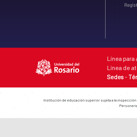
Regist
Línea para 
Línea de at
Sedes
-
Té
Institución de educación superior sujeta a la inspección
Personería