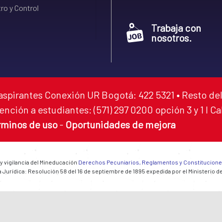
ro y Control
Trabaja con
nosotros.
aspirantes Conexión UR Bogotá: 422 5321 • Resto del
ención a estudiantes: (571) 297 0200 opción 3 y 1 I C
rminos de uso
-
Oportunidades de mejora
 y vigilancia del Mineducación
Derechos Pecuniarios, Reglamentos y Constitucion
 Jurídica: Resolución 58 del 16 de septiembre de 1895 expedida por el Ministerio d