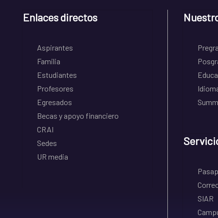
Enlaces directos
Nuestr
Aspirantes
Pregr
Familia
Posgr
Estudiantes
Educa
Profesores
Idiom
Egresados
Summe
Becas y apoyo financiero
CRAI
Servici
Sedes
UR media
Pasapo
Correo
SIAR
Campu