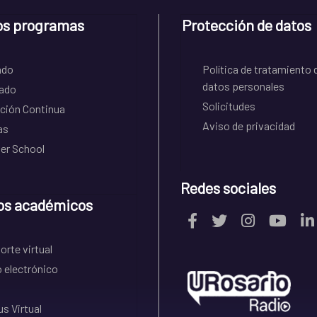
os programas
Protección de datos
ado
Política de tratamiento 
datos personales
ado
Solicitudes
ción Continua
Aviso de privacidad
as
r School
Redes sociales
os académicos
rte virtual
 electrónico
s Virtual