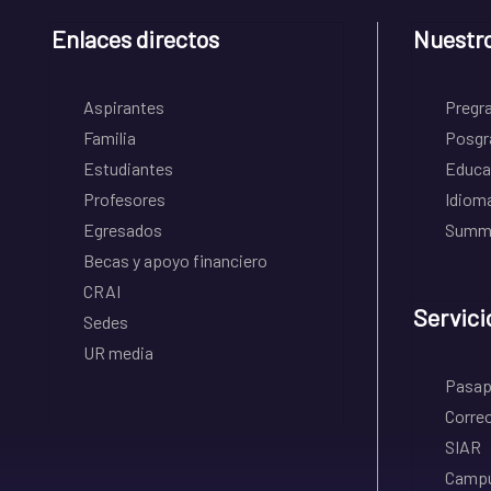
Enlaces directos
Nuestr
Aspirantes
Pregr
Familia
Posgr
Estudiantes
Educa
Profesores
Idiom
Egresados
Summe
Becas y apoyo financiero
CRAI
Servici
Sedes
UR media
Pasapo
Correo
SIAR
Campu