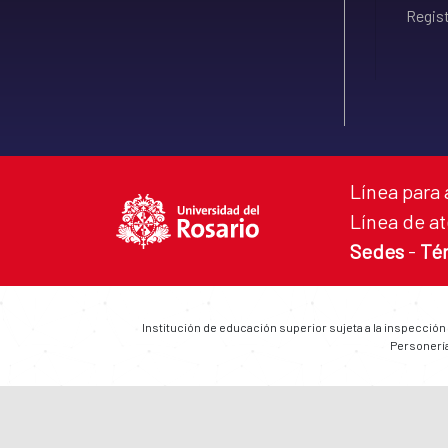
Regist
Línea para 
Línea de at
Sedes
-
Té
Institución de educación superior sujeta a la inspección
Personería