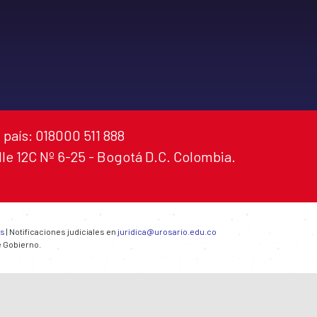
 país: 018000 511 888
alle 12C Nº 6-25 - Bogotá D.C. Colombia.
es
| Notificaciones judiciales en
juridica@urosario.edu.co
e Gobierno.