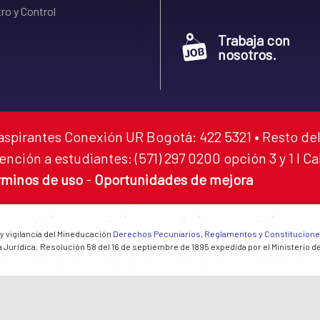
ro y Control
Trabaja con
nosotros.
aspirantes Conexión UR Bogotá: 422 5321 • Resto del
ención a estudiantes: (571) 297 0200 opción 3 y 1 I C
rminos de uso
-
Oportunidades de mejora
 y vigilancia del Mineducación
Derechos Pecuniarios, Reglamentos y Constitucion
 Jurídica: Resolución 58 del 16 de septiembre de 1895 expedida por el Ministerio d