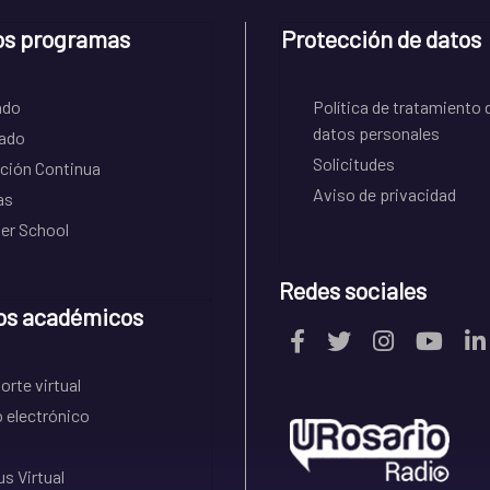
os programas
Protección de datos
ado
Política de tratamiento 
datos personales
ado
Solicitudes
ción Continua
Aviso de privacidad
as
r School
Redes sociales
os académicos
rte virtual
 electrónico
s Virtual