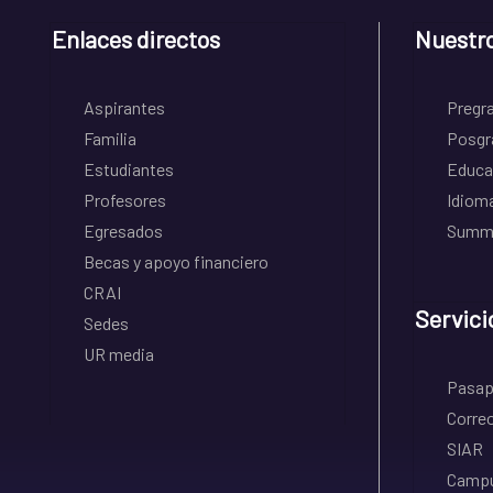
Enlaces directos
Nuestr
Aspirantes
Pregr
Familia
Posgr
Estudiantes
Educa
Profesores
Idiom
Egresados
Summe
Becas y apoyo financiero
CRAI
Servici
Sedes
UR media
Pasapo
Correo
SIAR
Campu