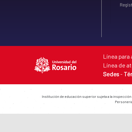
Regist
Línea para 
Línea de at
Sedes
-
Té
Institución de educación superior sujeta a la inspección
Personería