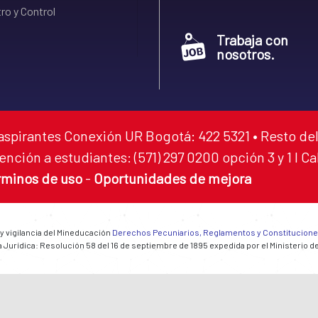
ro y Control
Trabaja con
nosotros.
aspirantes Conexión UR Bogotá: 422 5321 • Resto del
ención a estudiantes: (571) 297 0200 opción 3 y 1 I C
rminos de uso
-
Oportunidades de mejora
 y vigilancia del Mineducación
Derechos Pecuniarios, Reglamentos y Constitucion
 Jurídica: Resolución 58 del 16 de septiembre de 1895 expedida por el Ministerio d