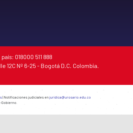
 país: 018000 511 888
alle 12C Nº 6-25 - Bogotá D.C. Colombia.
es
| Notificaciones judiciales en
juridica@urosario.edu.co
e Gobierno.