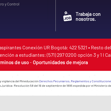
ro y Control
Trabaja con
nosotros.
aspirantes Conexión UR Bogotá: 422 5321 • Resto del
ención a estudiantes: (571) 297 0200 opción 3 y 1 I C
rminos de uso
-
Oportunidades de mejora
 y vigilancia del Mineducación
Derechos Pecuniarios, Reglamentos y Constitucion
 Jurídica: Resolución 58 del 16 de septiembre de 1895 expedida por el Ministerio d