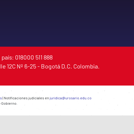
 país: 018000 511 888
alle 12C Nº 6-25 - Bogotá D.C. Colombia.
es
| Notificaciones judiciales en
juridica@urosario.edu.co
e Gobierno.