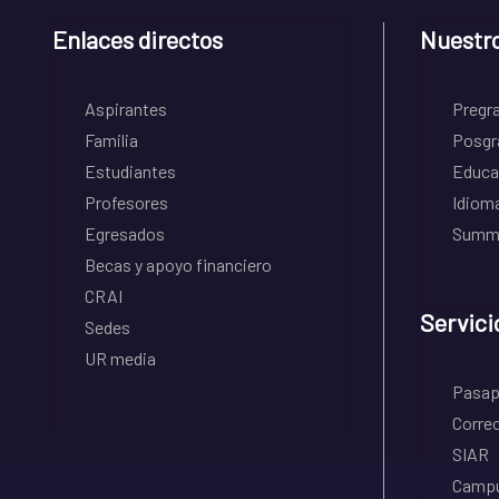
Enlaces directos
Nuestr
Aspirantes
Pregr
Familia
Posgr
Estudiantes
Educa
Profesores
Idiom
Egresados
Summe
Becas y apoyo financiero
CRAI
Servici
Sedes
UR media
Pasapo
Correo
SIAR
Campu