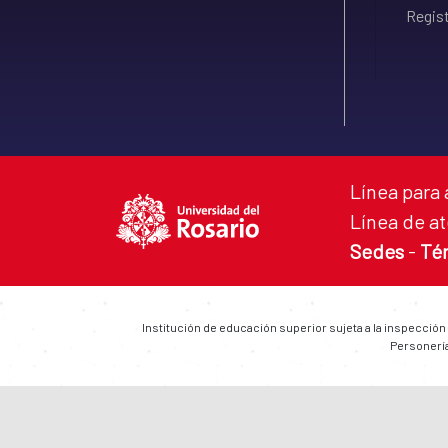
Regist
Línea para 
Línea de at
Sedes
-
Té
Institución de educación superior sujeta a la inspección
Personería