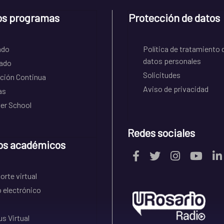
os programas
Protección de datos
ado
Política de tratamiento 
datos personales
ado
Solicitudes
ción Continua
Aviso de privacidad
as
r School
Redes sociales
os académicos
rte virtual
 electrónico
s Virtual