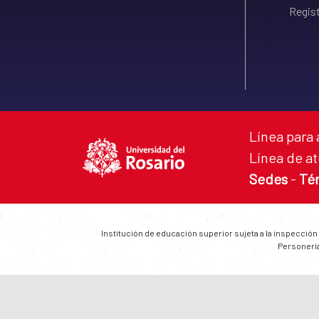
Regist
Línea para 
Línea de at
Sedes
-
Té
Institución de educación superior sujeta a la inspección
Personería