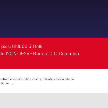
 país: 018000 511 888
alle 12C Nº 6-25 - Bogotá D.C. Colombia.
es
| Notificaciones judiciales en
juridica@urosario.edu.co
e Gobierno.