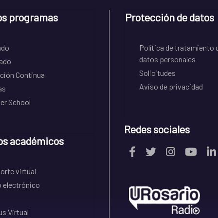
os programas
Protección de datos
ado
Política de tratamiento 
datos personales
ado
Solicitudes
ción Continua
Aviso de privacidad
as
r School
Redes sociales
os académicos
rte virtual
 electrónico
s Virtual