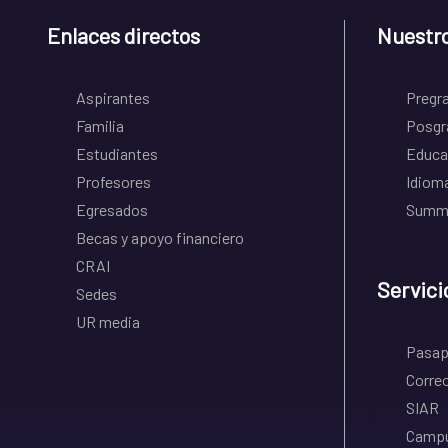
Enlaces directos
Nuestr
Aspirantes
Pregr
Familia
Posgr
Estudiantes
Educa
Profesores
Idiom
Egresados
Summe
Becas y apoyo financiero
CRAI
Servici
Sedes
UR media
Pasapo
Correo
SIAR
Campu