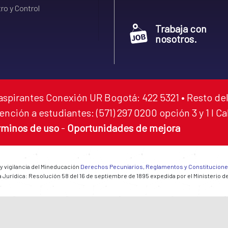
ro y Control
Trabaja con
nosotros.
aspirantes Conexión UR Bogotá: 422 5321 • Resto del
ención a estudiantes: (571) 297 0200 opción 3 y 1 I C
rminos de uso
-
Oportunidades de mejora
 y vigilancia del Mineducación
Derechos Pecuniarios, Reglamentos y Constitucion
 Jurídica: Resolución 58 del 16 de septiembre de 1895 expedida por el Ministerio d