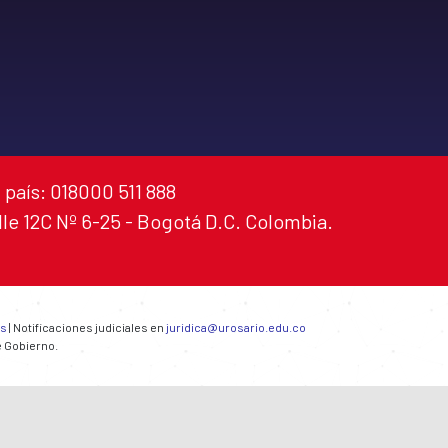
 país: 018000 511 888
alle 12C Nº 6-25 - Bogotá D.C. Colombia.
es
| Notificaciones judiciales en
juridica@urosario.edu.co
e Gobierno.