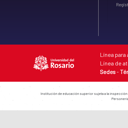
Regist
Línea para 
Línea de at
Sedes
-
Té
Institución de educación superior sujeta a la inspección
Personería