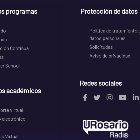
os programas
Protección de datos
ado
Política de tratamiento 
datos personales
ado
Solicitudes
ción Continua
Aviso de privacidad
as
r School
Redes sociales
os académicos
rte virtual
 electrónico
s Virtual