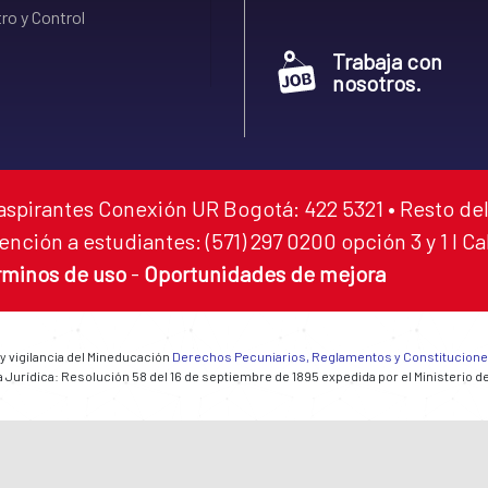
ro y Control
Trabaja con
nosotros.
aspirantes Conexión UR Bogotá: 422 5321 • Resto del
ención a estudiantes: (571) 297 0200 opción 3 y 1 I C
rminos de uso
-
Oportunidades de mejora
 y vigilancia del Mineducación
Derechos Pecuniarios, Reglamentos y Constitucion
 Jurídica: Resolución 58 del 16 de septiembre de 1895 expedida por el Ministerio d