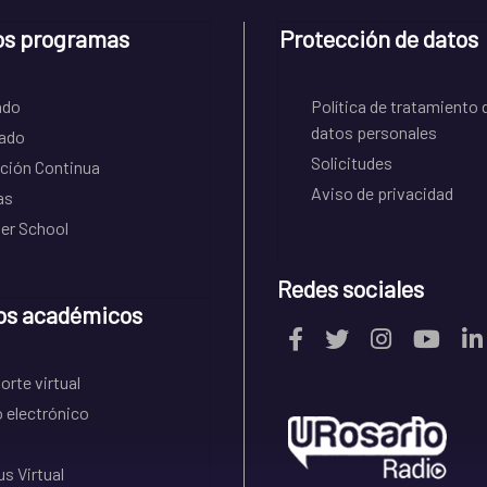
os programas
Protección de datos
ado
Política de tratamiento 
datos personales
ado
Solicitudes
ción Continua
Aviso de privacidad
as
r School
Redes sociales
os académicos
rte virtual
 electrónico
s Virtual