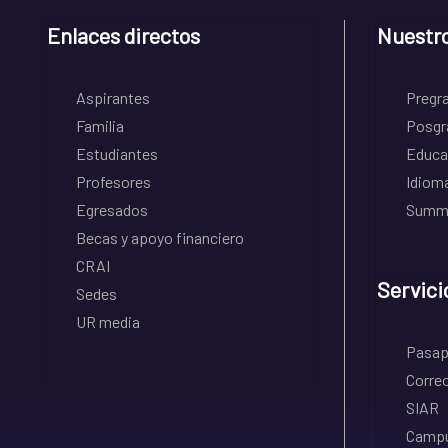
Enlaces directos
Nuestr
Aspirantes
Pregr
Familia
Posgr
Estudiantes
Educa
Profesores
Idiom
Egresados
Summe
Becas y apoyo financiero
CRAI
Servici
Sedes
UR media
Pasapo
Correo
SIAR
Campu