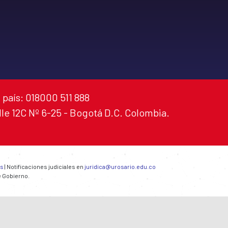
 país: 018000 511 888
alle 12C Nº 6-25 - Bogotá D.C. Colombia.
es
| Notificaciones judiciales en
juridica@urosario.edu.co
e Gobierno.