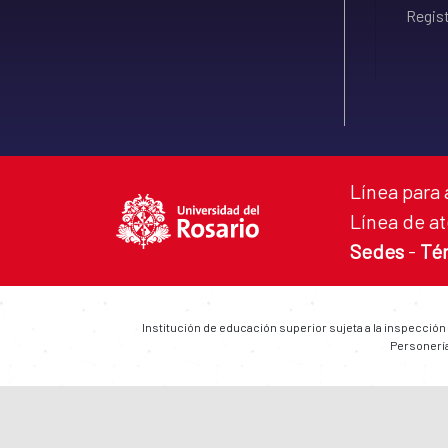
Regist
Línea para 
Línea de at
Sedes
-
Té
Institución de educación superior sujeta a la inspección
Personería