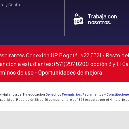
ro y Control
Trabaja con
nosotros.
aspirantes Conexión UR Bogotá: 422 5321 • Resto del
ención a estudiantes: (571) 297 0200 opción 3 y 1 I C
rminos de uso
-
Oportunidades de mejora
 y vigilancia del Mineducación
Derechos Pecuniarios, Reglamentos y Constitucion
 Jurídica: Resolución 58 del 16 de septiembre de 1895 expedida por el Ministerio d