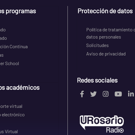
os programas
Protección de datos
ado
Política de tratamiento 
datos personales
ado
Solicitudes
ción Continua
Aviso de privacidad
as
r School
Redes sociales
os académicos
rte virtual
 electrónico
s Virtual