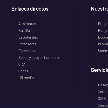
Enlaces directos
Nuestr
Aspirantes
Pregr
Familia
Posgr
Estudiantes
Educa
Profesores
Idiom
Egresados
Summe
Becas y apoyo financiero
CRAI
Servici
Sedes
UR media
Pasapo
Correo
SIAR
Campu