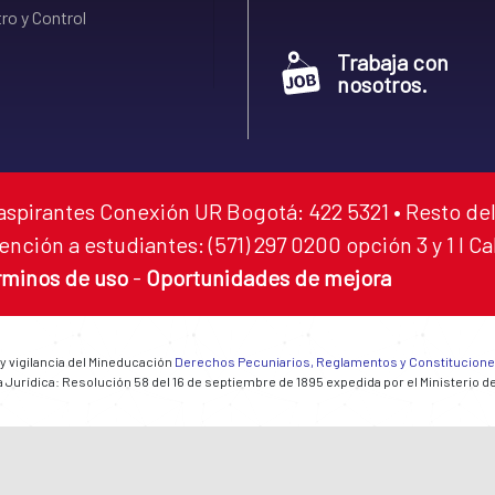
ro y Control
Trabaja con
nosotros.
aspirantes Conexión UR Bogotá: 422 5321 • Resto del
ención a estudiantes: (571) 297 0200 opción 3 y 1 I C
rminos de uso
-
Oportunidades de mejora
 y vigilancia del Mineducación
Derechos Pecuniarios, Reglamentos y Constitucion
 Jurídica: Resolución 58 del 16 de septiembre de 1895 expedida por el Ministerio d