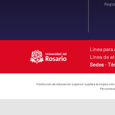
Regist
Línea para 
Línea de at
Sedes
-
Té
Institución de educación superior sujeta a la inspección
Personería