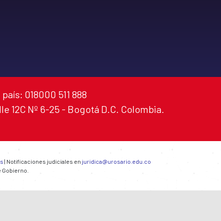
 país: 018000 511 888
alle 12C Nº 6-25 - Bogotá D.C. Colombia.
es
| Notificaciones judiciales en
juridica@urosario.edu.co
e Gobierno.