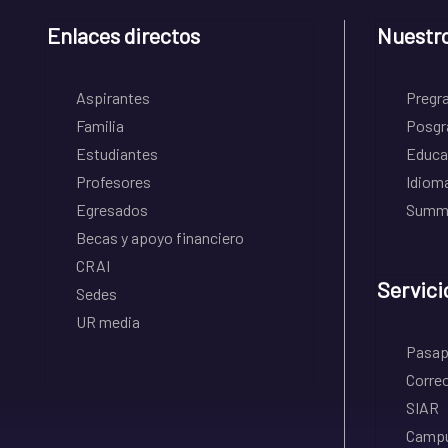
Enlaces directos
Nuestr
Aspirantes
Pregr
Familia
Posgr
Estudiantes
Educa
Profesores
Idiom
Egresados
Summe
Becas y apoyo financiero
CRAI
Servici
Sedes
UR media
Pasapo
Correo
SIAR
Campu