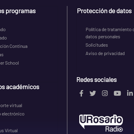
os programas
Protección de datos
ado
Política de tratamiento 
datos personales
ado
Solicitudes
ción Continua
Aviso de privacidad
as
r School
Redes sociales
os académicos
rte virtual
 electrónico
s Virtual