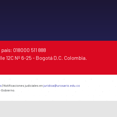
 país: 018000 511 888
alle 12C Nº 6-25 - Bogotá D.C. Colombia.
es
| Notificaciones judiciales en
juridica@urosario.edu.co
e Gobierno.