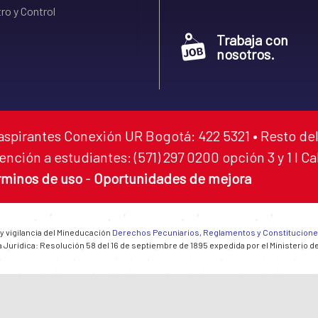
ro y Control
Trabaja con
nosotros.
aspirantes Conexión UR Bogotá: 422 5321 • Resto del
ención a estudiantes: (571) 297 0200 opción 3 y 1 I C
rminos de uso
-
Oportunidades de mejora
 y vigilancia del Mineducación
Derechos Pecuniarios, Reglamentos y Constitucion
 Jurídica: Resolución 58 del 16 de septiembre de 1895 expedida por el Ministerio d