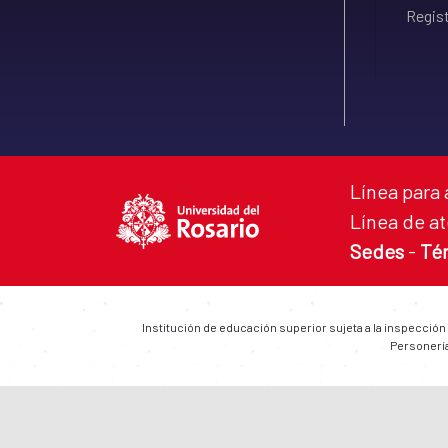
Regist
Línea para 
Línea de at
Sedes
-
Té
Institución de educación superior sujeta a la inspección
Personería