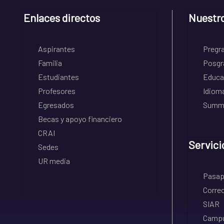
Enlaces directos
Nuestr
Aspirantes
Pregr
Familia
Posgr
Estudiantes
Educa
Profesores
Idiom
Egresados
Summe
Becas y apoyo financiero
CRAI
Servici
Sedes
UR media
Pasapo
Correo
SIAR
Campu