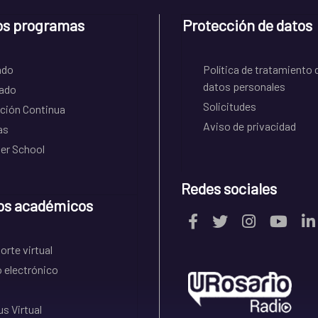
os programas
Protección de datos
ado
Política de tratamiento 
datos personales
ado
Solicitudes
ción Continua
Aviso de privacidad
as
r School
Redes sociales
os académicos
rte virtual
 electrónico
s Virtual