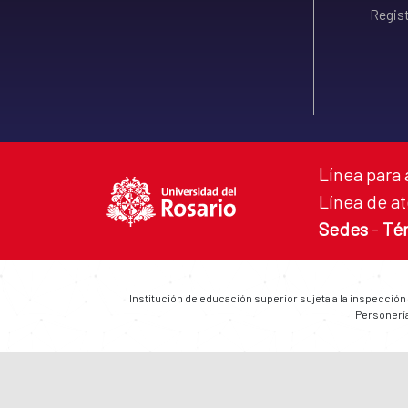
Regist
Línea para 
Línea de at
Sedes
-
Té
Institución de educación superior sujeta a la inspección
Personería