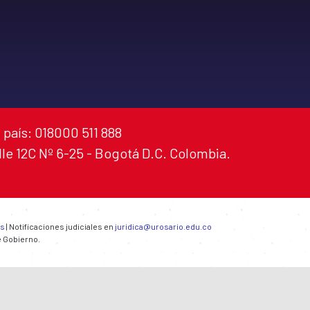
 país: 018000 511 888
alle 12C Nº 6-25 - Bogotá D.C. Colombia.
es
| Notificaciones judiciales en
juridica@urosario.edu.co
e Gobierno.