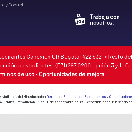
ro y Control
Trabaja con
nosotros.
aspirantes Conexión UR Bogotá: 422 5321 • Resto del
ención a estudiantes: (571) 297 0200 opción 3 y 1 I C
rminos de uso
-
Oportunidades de mejora
 y vigilancia del Mineducación
Derechos Pecuniarios, Reglamentos y Constitucion
 Jurídica: Resolución 58 del 16 de septiembre de 1895 expedida por el Ministerio d