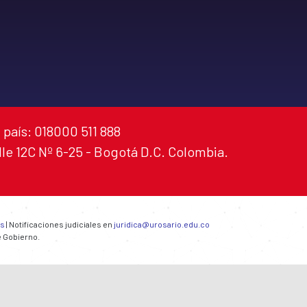
 país: 018000 511 888
alle 12C Nº 6-25 - Bogotá D.C. Colombia.
es
| Notificaciones judiciales en
juridica@urosario.edu.co
e Gobierno.