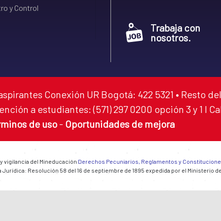
ro y Control
Trabaja con
nosotros.
aspirantes Conexión UR Bogotá: 422 5321 • Resto del
ención a estudiantes: (571) 297 0200 opción 3 y 1 I C
rminos de uso
-
Oportunidades de mejora
 y vigilancia del Mineducación
Derechos Pecuniarios, Reglamentos y Constitucion
 Jurídica: Resolución 58 del 16 de septiembre de 1895 expedida por el Ministerio d