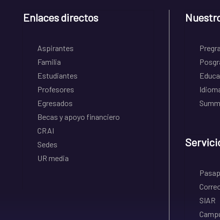
Enlaces directos
Nuestr
Aspirantes
Pregr
Familia
Posgr
Estudiantes
Educa
Profesores
Idiom
Egresados
Summe
Becas y apoyo financiero
CRAI
Servici
Sedes
UR media
Pasapo
Correo
SIAR
Campu