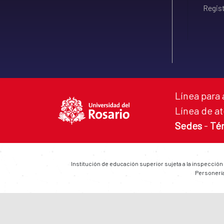
Regist
Línea para 
Línea de at
Sedes
-
Té
Institución de educación superior sujeta a la inspección
Personería