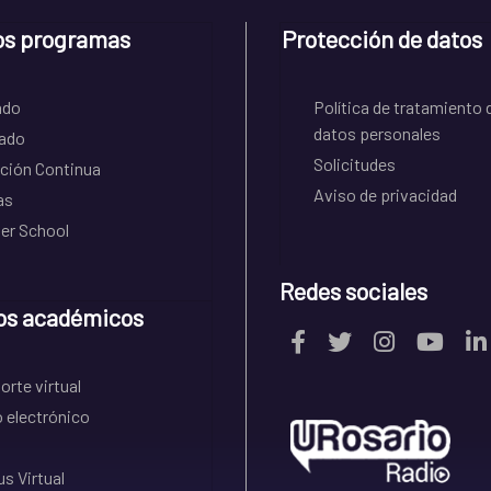
os programas
Protección de datos
ado
Política de tratamiento 
datos personales
ado
Solicitudes
ción Continua
Aviso de privacidad
as
r School
Redes sociales
os académicos
rte virtual
 electrónico
s Virtual