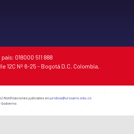
 país: 018000 511 888
alle 12C Nº 6-25 - Bogotá D.C. Colombia.
es
| Notificaciones judiciales en
juridica@urosario.edu.co
e Gobierno.