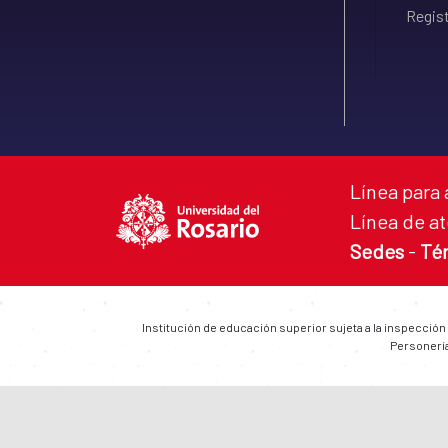
Regist
Línea para 
Línea de at
Sedes
-
Té
Institución de educación superior sujeta a la inspección
Personería