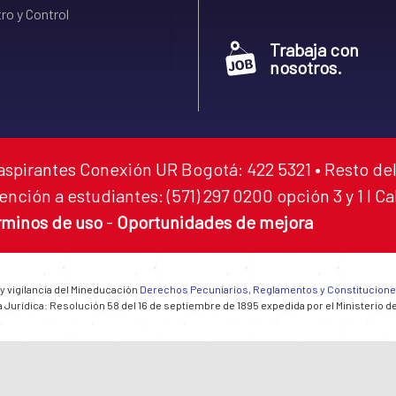
ro y Control
Trabaja con
nosotros.
aspirantes Conexión UR Bogotá: 422 5321 • Resto del
ención a estudiantes: (571) 297 0200 opción 3 y 1 I C
rminos de uso
-
Oportunidades de mejora
 y vigilancia del Mineducación
Derechos Pecuniarios, Reglamentos y Constitucion
 Jurídica: Resolución 58 del 16 de septiembre de 1895 expedida por el Ministerio d