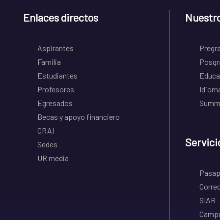
Enlaces directos
Nuestr
Aspirantes
Pregr
Familia
Posgr
Estudiantes
Educa
Profesores
Idiom
Egresados
Summe
Becas y apoyo financiero
CRAI
Servici
Sedes
UR media
Pasapo
Correo
SIAR
Campu