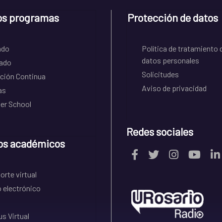
os programas
Protección de datos
ado
Política de tratamiento 
datos personales
ado
Solicitudes
ción Continua
Aviso de privacidad
as
r School
Redes sociales
os académicos
rte virtual
 electrónico
s Virtual