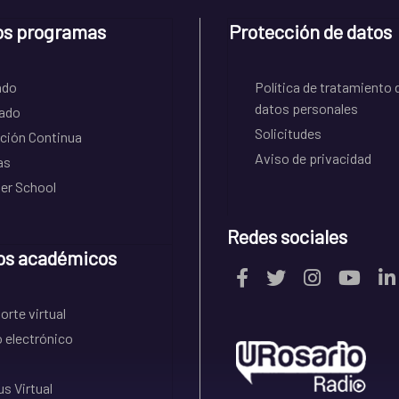
os programas
Protección de datos
ado
Política de tratamiento 
datos personales
ado
Solicitudes
ción Continua
Aviso de privacidad
as
r School
Redes sociales
os académicos
rte virtual
 electrónico
s Virtual