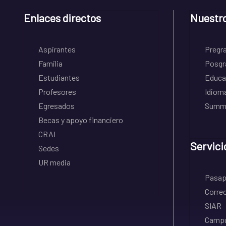
Enlaces directos
Nuestr
Aspirantes
Pregr
Familia
Posgr
Estudiantes
Educa
Profesores
Idiom
Egresados
Summe
Becas y apoyo financiero
CRAI
Servici
Sedes
UR media
Pasapo
Correo
SIAR
Campu