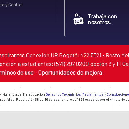
ro y Control
Trabaja con
nosotros.
aspirantes Conexión UR Bogotá: 422 5321 • Resto del
ención a estudiantes: (571) 297 0200 opción 3 y 1 I C
rminos de uso
-
Oportunidades de mejora
 y vigilancia del Mineducación
Derechos Pecuniarios, Reglamentos y Constitucion
 Jurídica: Resolución 58 del 16 de septiembre de 1895 expedida por el Ministerio d