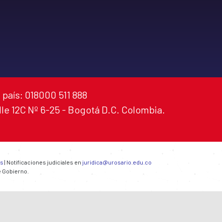
 país: 018000 511 888
alle 12C Nº 6-25 - Bogotá D.C. Colombia.
es
| Notificaciones judiciales en
juridica@urosario.edu.co
e Gobierno.