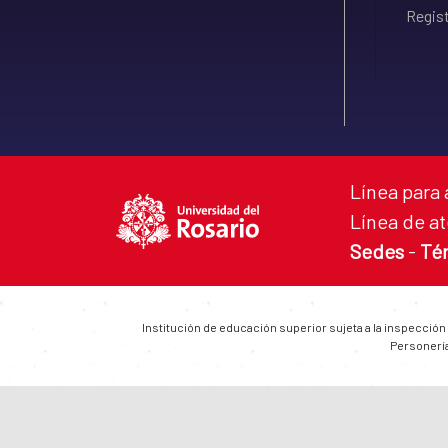
Regist
Línea para 
Línea de at
Sedes
-
Té
Institución de educación superior sujeta a la inspección
Personería