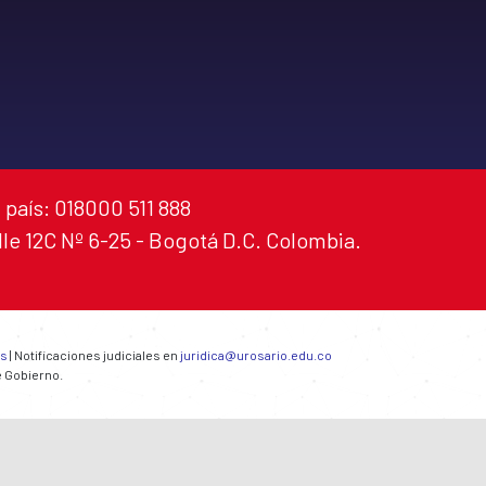
 país: 018000 511 888
alle 12C Nº 6-25 - Bogotá D.C. Colombia.
es
| Notificaciones judiciales en
juridica@urosario.edu.co
e Gobierno.