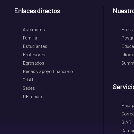
Enlaces directos
Nuestr
Aspirantes
Pregr
Familia
Posgr
Estudiantes
Educa
Profesores
Idiom
Egresados
Summe
Becas y apoyo financiero
CRAI
Servici
Sedes
UR media
Pasapo
Correo
SIAR
Campu