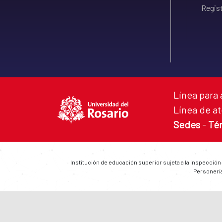
Regist
Línea para 
Línea de at
Sedes
-
Té
Institución de educación superior sujeta a la inspección
Personería