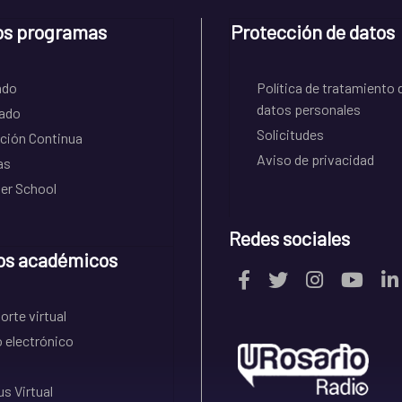
os programas
Protección de datos
ado
Política de tratamiento 
datos personales
ado
Solicitudes
ción Continua
Aviso de privacidad
as
r School
Redes sociales
os académicos
rte virtual
 electrónico
s Virtual