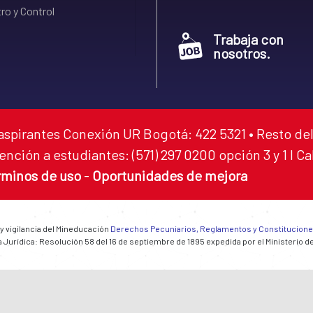
ro y Control
Trabaja con
nosotros.
aspirantes Conexión UR Bogotá: 422 5321 • Resto del
ención a estudiantes: (571) 297 0200 opción 3 y 1 I C
rminos de uso
-
Oportunidades de mejora
 y vigilancia del Mineducación
Derechos Pecuniarios, Reglamentos y Constitucion
 Jurídica: Resolución 58 del 16 de septiembre de 1895 expedida por el Ministerio d