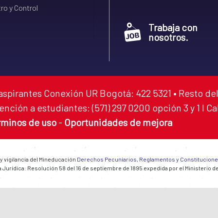
ro y Control
Trabaja con
nosotros.
aspirantes Conexión UR Bogotá: 422 5321 • Resto del
ención a estudiantes: (571) 297 0200 opción 3 y 1 I C
rminos de uso
-
Oportunidades de mejora
 y vigilancia del Mineducación
Derechos Pecuniarios, Reglamentos y Constitucion
 Jurídica: Resolución 58 del 16 de septiembre de 1895 expedida por el Ministerio d