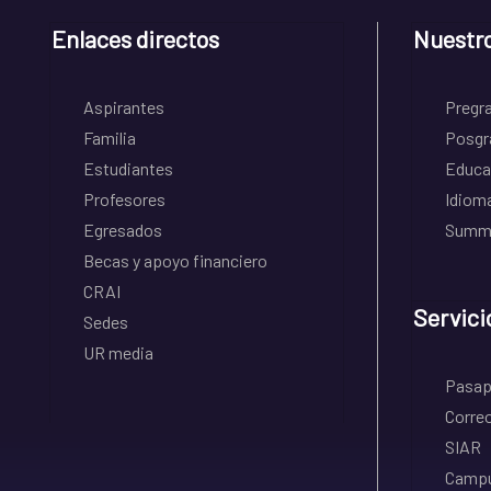
Enlaces directos
Nuestr
Aspirantes
Pregr
Familia
Posgr
Estudiantes
Educa
Profesores
Idiom
Egresados
Summe
Becas y apoyo financiero
CRAI
Servici
Sedes
UR media
Pasapo
Correo
SIAR
Campu