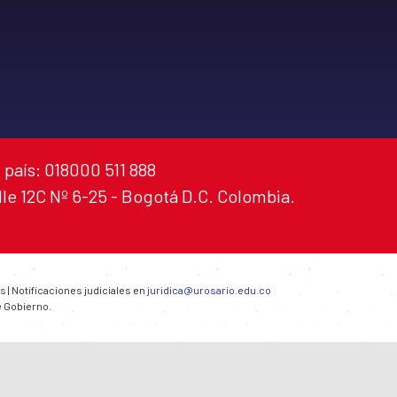
 país: 018000 511 888
alle 12C Nº 6-25 - Bogotá D.C. Colombia.
es
| Notificaciones judiciales en
juridica@urosario.edu.co
e Gobierno.