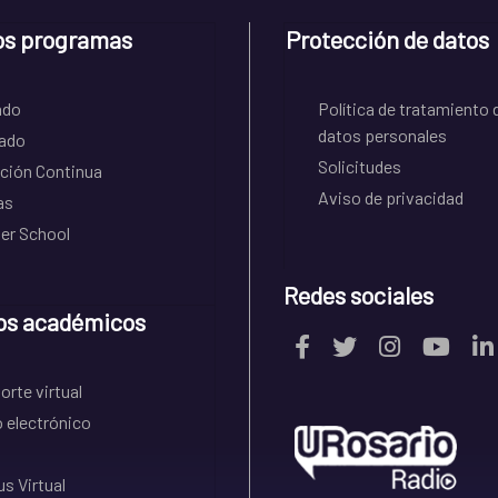
os programas
Protección de datos
ado
Política de tratamiento 
datos personales
ado
Solicitudes
ción Continua
Aviso de privacidad
as
r School
Redes sociales
os académicos
rte virtual
 electrónico
s Virtual