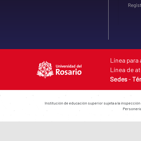
Regist
Línea para 
Línea de at
Sedes
-
Té
Institución de educación superior sujeta a la inspección
Personería