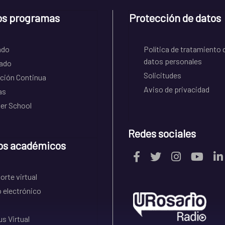
os programas
Protección de datos
ado
Política de tratamiento 
datos personales
ado
Solicitudes
ción Continua
Aviso de privacidad
as
r School
Redes sociales
os académicos
rte virtual
 electrónico
s Virtual