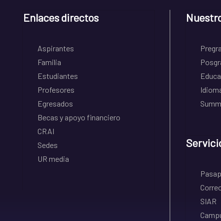
Enlaces directos
Nuestr
Aspirantes
Pregr
Familia
Posgr
Estudiantes
Educa
Profesores
Idiom
Egresados
Summe
Becas y apoyo financiero
CRAI
Servici
Sedes
UR media
Pasapo
Correo
SIAR
Campu