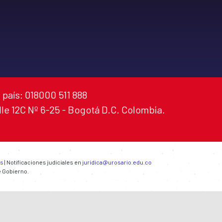
 país: 018000 511 888
alle 12C Nº 6-25 - Bogotá D.C. Colombia.
es
| Notificaciones judiciales en
juridica@urosario.edu.co
e Gobierno.