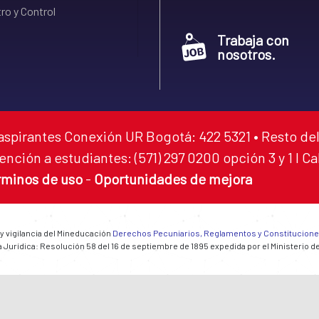
ro y Control
Trabaja con
nosotros.
aspirantes Conexión UR Bogotá: 422 5321 • Resto del
ención a estudiantes: (571) 297 0200 opción 3 y 1 I C
rminos de uso
-
Oportunidades de mejora
 y vigilancia del Mineducación
Derechos Pecuniarios, Reglamentos y Constitucion
 Jurídica: Resolución 58 del 16 de septiembre de 1895 expedida por el Ministerio d