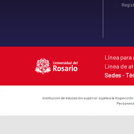
Regist
Línea para 
Línea de at
Sedes
-
Té
Institución de educación superior sujeta a la inspección
Personería