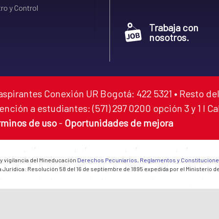
ro y Control
Trabaja con
nosotros.
aspirantes Conexión UR Bogotá: 422 5321 • Resto del
ención a estudiantes: (571) 297 0200 opción 3 y 1 I C
rminos de uso
-
Oportunidades de mejora
 y vigilancia del Mineducación
Derechos Pecuniarios, Reglamentos y Constitucion
 Jurídica: Resolución 58 del 16 de septiembre de 1895 expedida por el Ministerio d