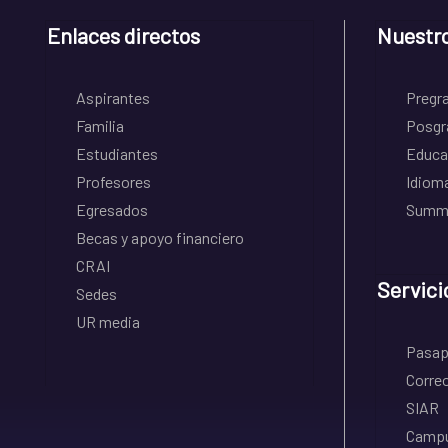
Enlaces directos
Nuestr
Aspirantes
Pregr
Familia
Posgr
Estudiantes
Educa
Profesores
Idiom
Egresados
Summe
Becas y apoyo financiero
CRAI
Servici
Sedes
UR media
Pasapo
Correo
SIAR
Campu