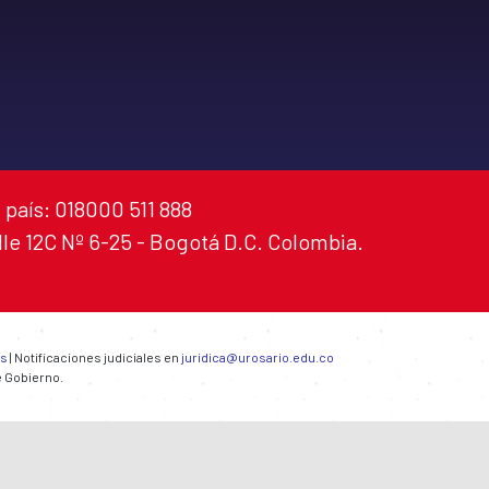
 país: 018000 511 888
alle 12C Nº 6-25 - Bogotá D.C. Colombia.
es
| Notificaciones judiciales en
juridica@urosario.edu.co
e Gobierno.