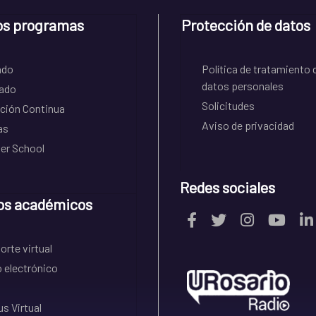
os programas
Protección de datos
ado
Política de tratamiento 
datos personales
ado
Solicitudes
ción Continua
Aviso de privacidad
as
r School
Redes sociales
os académicos
rte virtual
 electrónico
s Virtual