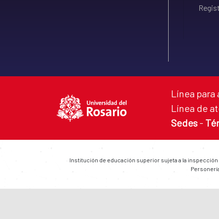
Regist
Línea para 
Línea de at
Sedes
-
Té
Institución de educación superior sujeta a la inspección
Personería