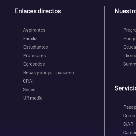
Enlaces directos
Nuestr
Aspirantes
Pregr
Familia
Posgr
Estudiantes
Educa
Profesores
Idiom
Egresados
Summe
Becas y apoyo financiero
CRAI
Servici
Sedes
UR media
Pasapo
Correo
SIAR
Campu