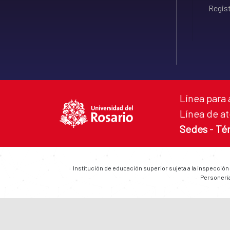
Regist
Línea para 
Línea de at
Sedes
-
Té
Institución de educación superior sujeta a la inspección
Personería