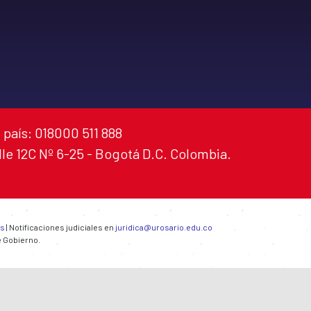
 país: 018000 511 888
alle 12C Nº 6-25 - Bogotá D.C. Colombia.
es
| Notificaciones judiciales en
juridica@urosario.edu.co
e Gobierno.