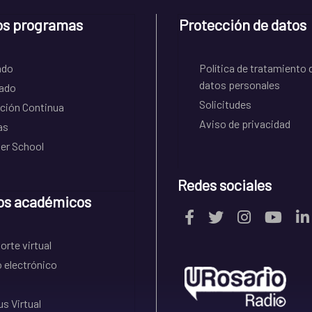
os programas
Protección de datos
ado
Política de tratamiento 
datos personales
ado
Solicitudes
ción Continua
Aviso de privacidad
as
r School
Redes sociales
os académicos
rte virtual
 electrónico
s Virtual