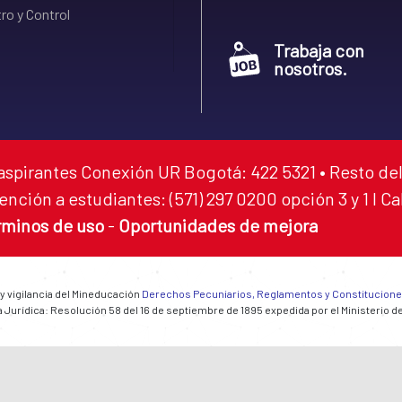
ro y Control
Trabaja con
nosotros.
aspirantes Conexión UR Bogotá: 422 5321 • Resto del
ención a estudiantes: (571) 297 0200 opción 3 y 1 I C
rminos de uso
-
Oportunidades de mejora
 y vigilancia del Mineducación
Derechos Pecuniarios, Reglamentos y Constitucion
 Jurídica: Resolución 58 del 16 de septiembre de 1895 expedida por el Ministerio d