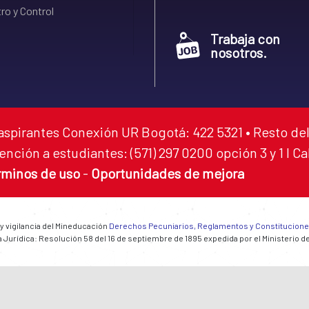
ro y Control
Trabaja con
nosotros.
aspirantes Conexión UR Bogotá: 422 5321 • Resto del
ención a estudiantes: (571) 297 0200 opción 3 y 1 I C
rminos de uso
-
Oportunidades de mejora
 y vigilancia del Mineducación
Derechos Pecuniarios, Reglamentos y Constitucion
 Jurídica: Resolución 58 del 16 de septiembre de 1895 expedida por el Ministerio d