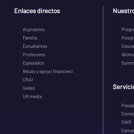
Enlaces directos
Nuestr
Aspirantes
Pregr
Familia
Posgr
Estudiantes
Educa
Profesores
Idiom
Egresados
Summe
Becas y apoyo financiero
CRAI
Servici
Sedes
UR media
Pasapo
Correo
SIAR
Campu