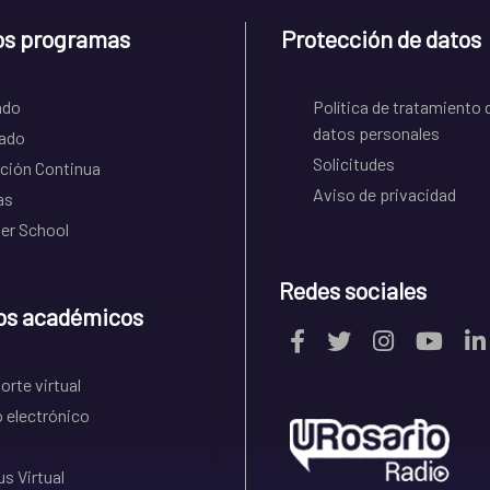
os programas
Protección de datos
ado
Política de tratamiento 
datos personales
ado
Solicitudes
ción Continua
Aviso de privacidad
as
r School
Redes sociales
os académicos
rte virtual
 electrónico
s Virtual