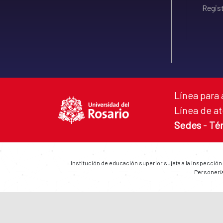
Regist
Línea para 
Línea de at
Sedes
-
Té
Institución de educación superior sujeta a la inspección
Personería