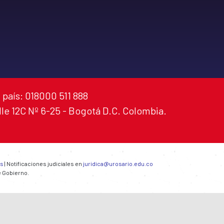
 país: 018000 511 888
alle 12C Nº 6-25 - Bogotá D.C. Colombia.
es
| Notificaciones judiciales en
juridica@urosario.edu.co
e Gobierno.