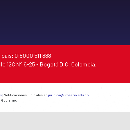
 país: 018000 511 888
alle 12C Nº 6-25 - Bogotá D.C. Colombia.
es
| Notificaciones judiciales en
juridica@urosario.edu.co
e Gobierno.