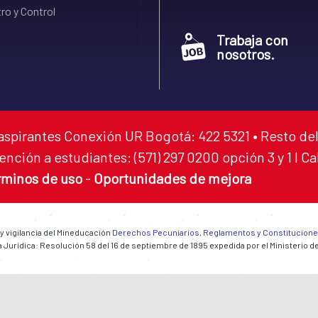
ro y Control
Trabaja con
nosotros.
aspirantes Conexión UR Bogotá: 422 5321 • Resto del
ención a estudiantes: (571) 297 0200 opción 3 y 1 I C
rminos de uso
-
Oportunidades de mejora
 y vigilancia del Mineducación
Derechos Pecuniarios, Reglamentos y Constitucion
 Jurídica: Resolución 58 del 16 de septiembre de 1895 expedida por el Ministerio d