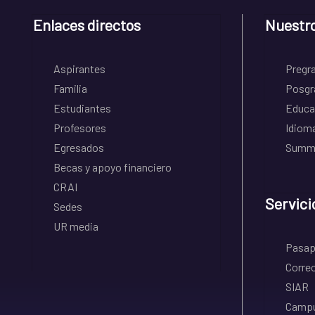
Enlaces directos
Nuestr
Aspirantes
Pregr
Familia
Posgr
Estudiantes
Educa
Profesores
Idiom
Egresados
Summe
Becas y apoyo financiero
CRAI
Servici
Sedes
UR media
Pasapo
Correo
SIAR
Campu