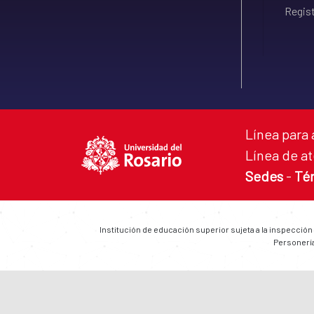
Regist
Línea para 
Línea de at
Sedes
-
Té
Institución de educación superior sujeta a la inspección
Personería