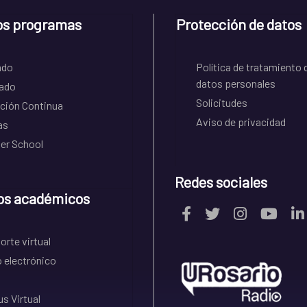
os programas
Protección de datos
ado
Política de tratamiento 
datos personales
ado
Solicitudes
ción Continua
Aviso de privacidad
as
r School
Redes sociales
os académicos
rte virtual
 electrónico
s Virtual