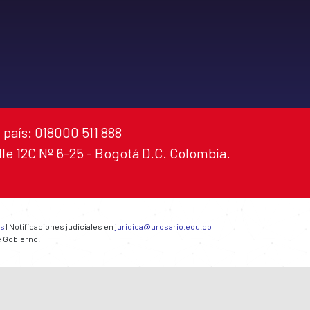
 país: 018000 511 888
alle 12C Nº 6-25 - Bogotá D.C. Colombia.
es
| Notificaciones judiciales en
juridica@urosario.edu.co
e Gobierno.