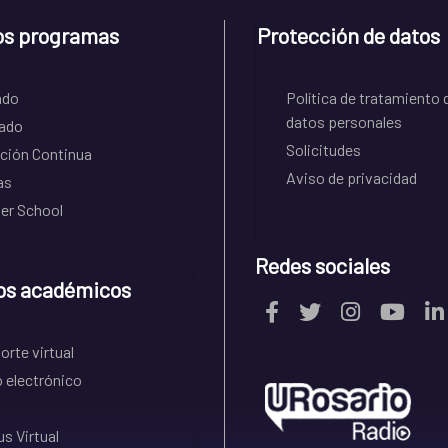
os programas
Protección de datos
ado
Política de tratamiento 
datos personales
ado
Solicitudes
ción Continua
Aviso de privacidad
as
r School
Redes sociales
os académicos
rte virtual
 electrónico
s Virtual