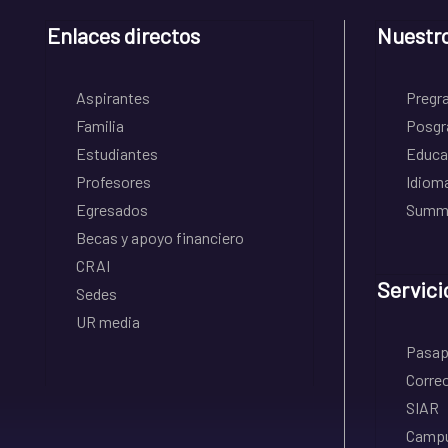
Enlaces directos
Nuestr
Aspirantes
Pregr
Familia
Posgr
Estudiantes
Educa
Profesores
Idiom
Egresados
Summe
Becas y apoyo financiero
CRAI
Servici
Sedes
UR media
Pasapo
Correo
SIAR
Campu