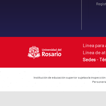
Regist
Línea para 
Línea de at
Sedes
-
Té
Institución de educación superior sujeta a la inspección
Personería