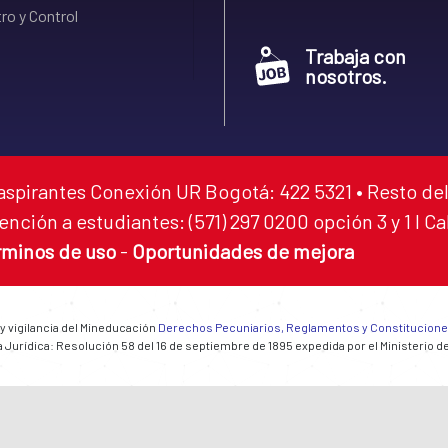
ro y Control
Trabaja con
nosotros.
aspirantes Conexión UR Bogotá: 422 5321 • Resto del
ención a estudiantes: (571) 297 0200 opción 3 y 1 I C
rminos de uso
-
Oportunidades de mejora
 y vigilancia del Mineducación
Derechos Pecuniarios, Reglamentos y Constitucion
 Jurídica: Resolución 58 del 16 de septiembre de 1895 expedida por el Ministerio d