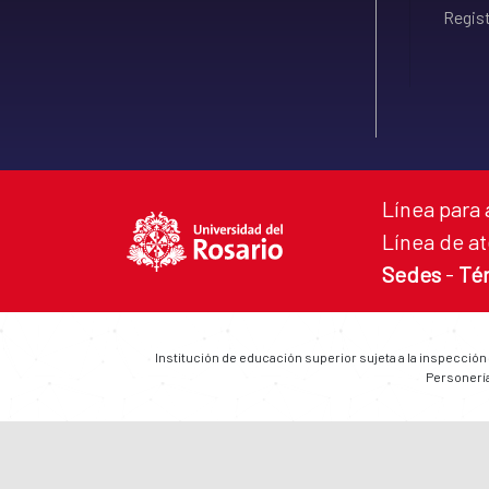
Regist
Línea para 
Línea de at
Sedes
-
Té
Institución de educación superior sujeta a la inspección
Personería