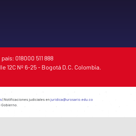
 país: 018000 511 888
alle 12C Nº 6-25 - Bogotá D.C. Colombia.
es
| Notificaciones judiciales en
juridica@urosario.edu.co
e Gobierno.