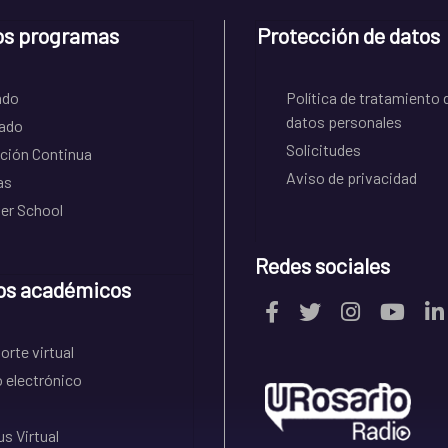
os programas
Protección de datos
ado
Política de tratamiento 
datos personales
ado
Solicitudes
ción Continua
Aviso de privacidad
as
r School
Redes sociales
os académicos
rte virtual
 electrónico
s Virtual