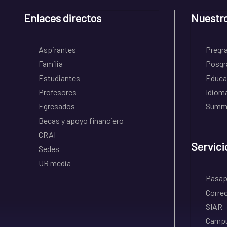
Enlaces directos
Nuestr
Aspirantes
Pregr
Familia
Posgr
Estudiantes
Educa
Profesores
Idiom
Egresados
Summe
Becas y apoyo financiero
CRAI
Servici
Sedes
UR media
Pasapo
Correo
SIAR
Campu