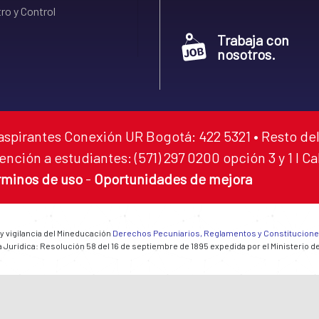
ro y Control
Trabaja con
nosotros.
aspirantes Conexión UR Bogotá: 422 5321 • Resto del
ención a estudiantes: (571) 297 0200 opción 3 y 1 I C
rminos de uso
-
Oportunidades de mejora
 y vigilancia del Mineducación
Derechos Pecuniarios, Reglamentos y Constitucion
 Jurídica: Resolución 58 del 16 de septiembre de 1895 expedida por el Ministerio d