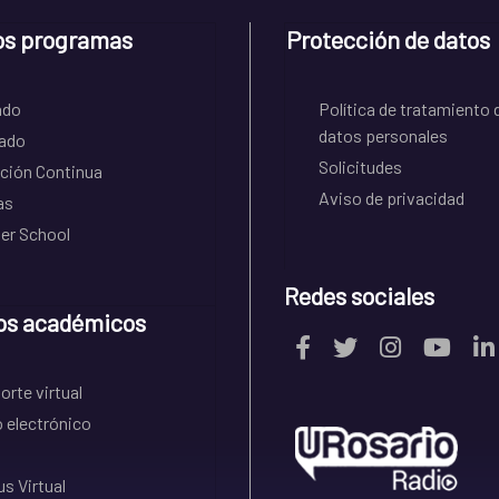
os programas
Protección de datos
ado
Política de tratamiento 
datos personales
ado
Solicitudes
ción Continua
Aviso de privacidad
as
r School
Redes sociales
os académicos
rte virtual
 electrónico
s Virtual