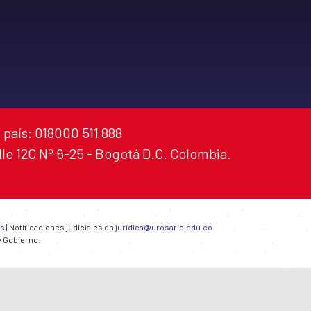
 país: 018000 511 888
alle 12C Nº 6-25 - Bogotá D.C. Colombia.
es
| Notificaciones judiciales en
juridica@urosario.edu.co
e Gobierno.