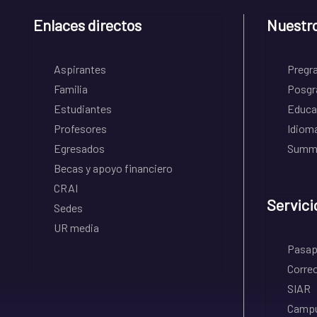
Enlaces directos
Nuestr
Aspirantes
Pregr
Familia
Posgr
Estudiantes
Educa
Profesores
Idiom
Egresados
Summe
Becas y apoyo financiero
CRAI
Servici
Sedes
UR media
Pasapo
Correo
SIAR
Campu