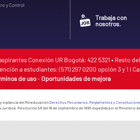
ro y Control
Trabaja con
nosotros.
aspirantes Conexión UR Bogotá: 422 5321 • Resto del
ención a estudiantes: (571) 297 0200 opción 3 y 1 I C
rminos de uso
-
Oportunidades de mejora
 y vigilancia del Mineducación
Derechos Pecuniarios, Reglamentos y Constitucion
 Jurídica: Resolución 58 del 16 de septiembre de 1895 expedida por el Ministerio d