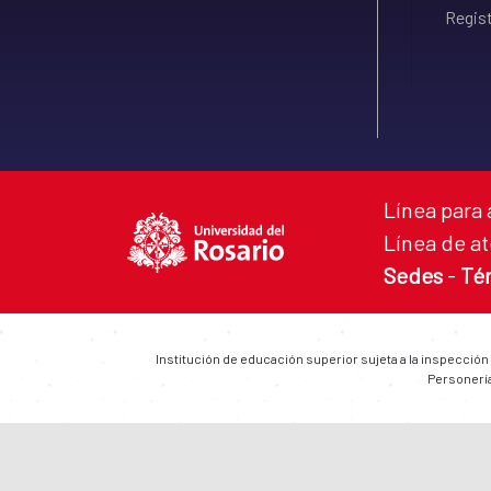
Regist
Línea para 
Línea de at
Sedes
-
Té
Institución de educación superior sujeta a la inspección
Personería