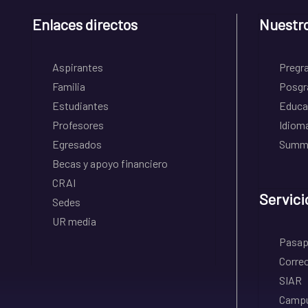
Enlaces directos
Nuestr
Aspirantes
Pregr
Familia
Posgr
Estudiantes
Educa
Profesores
Idiom
Egresados
Summe
Becas y apoyo financiero
CRAI
Servici
Sedes
UR media
Pasapo
Correo
SIAR
Campu