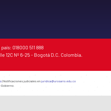
 país: 018000 511 888
alle 12C Nº 6-25 - Bogotá D.C. Colombia.
es
| Notificaciones judiciales en
juridica@urosario.edu.co
e Gobierno.