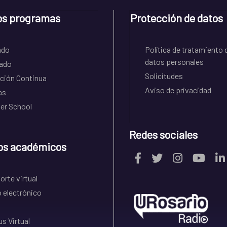
os programas
Protección de datos
ado
Política de tratamiento 
datos personales
ado
Solicitudes
ción Continua
Aviso de privacidad
as
r School
Redes sociales
os académicos
rte virtual
 electrónico
s Virtual