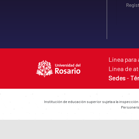
Regist
Línea para 
Línea de at
Sedes
-
Té
Institución de educación superior sujeta a la inspección
Personería