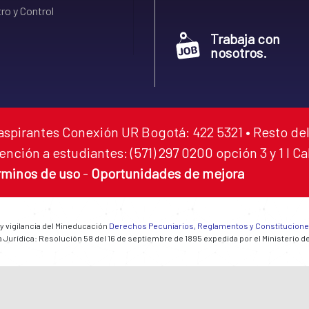
ro y Control
Trabaja con
nosotros.
aspirantes Conexión UR Bogotá: 422 5321 • Resto del
ención a estudiantes: (571) 297 0200 opción 3 y 1 I C
rminos de uso
-
Oportunidades de mejora
 y vigilancia del Mineducación
Derechos Pecuniarios, Reglamentos y Constitucion
 Jurídica: Resolución 58 del 16 de septiembre de 1895 expedida por el Ministerio d