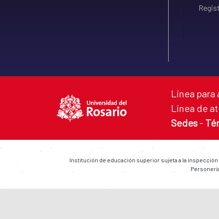
Regist
Línea para 
Línea de at
Sedes
-
Té
Institución de educación superior sujeta a la inspección
Personería