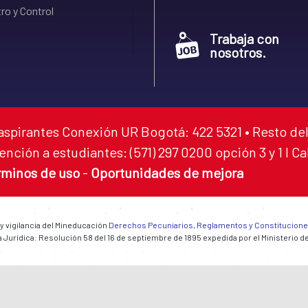
ro y Control
Trabaja con
nosotros.
aspirantes Conexión UR Bogotá: 422 5321 • Resto del
ención a estudiantes: (571) 297 0200 opción 3 y 1 I C
rminos de uso
-
Oportunidades de mejora
 y vigilancia del Mineducación
Derechos Pecuniarios, Reglamentos y Constitucion
 Jurídica: Resolución 58 del 16 de septiembre de 1895 expedida por el Ministerio d