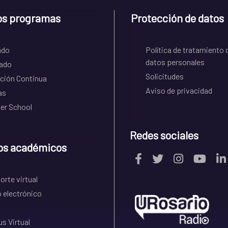
os programas
Protección de datos
ado
Política de tratamiento 
datos personales
ado
Solicitudes
ción Continua
Aviso de privacidad
as
r School
Redes sociales
os académicos
rte virtual
 electrónico
s Virtual