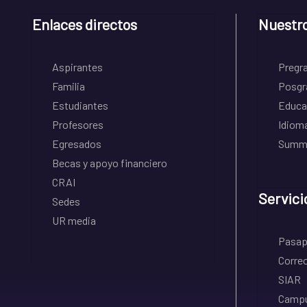
Enlaces directos
Nuestr
Aspirantes
Pregr
Familia
Posgr
Estudiantes
Educa
Profesores
Idiom
Egresados
Summe
Becas y apoyo financiero
CRAI
Servici
Sedes
UR media
Pasapo
Correo
SIAR
Campu