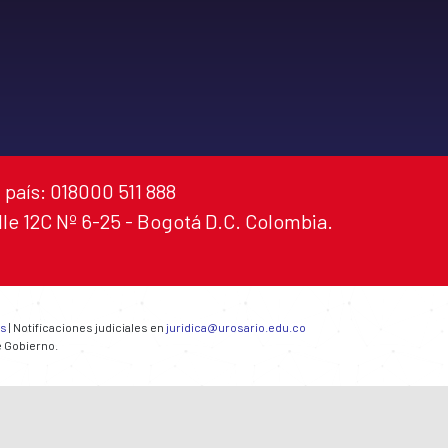
 país: 018000 511 888
alle 12C Nº 6-25 - Bogotá D.C. Colombia.
es
| Notificaciones judiciales en
juridica@urosario.edu.co
e Gobierno.