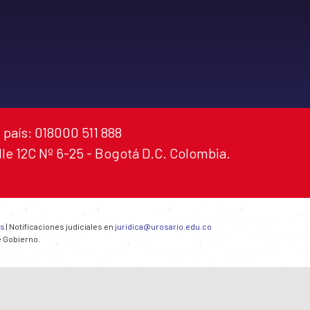
 país: 018000 511 888
alle 12C Nº 6-25 - Bogotá D.C. Colombia.
es
| Notificaciones judiciales en
juridica@urosario.edu.co
e Gobierno.