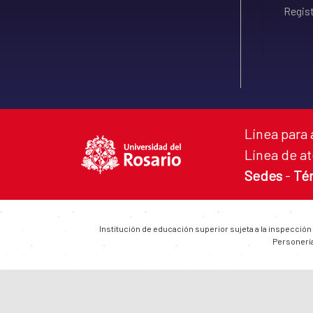
Regist
Línea para 
Línea de at
Sedes
-
Té
Institución de educación superior sujeta a la inspección
Personería