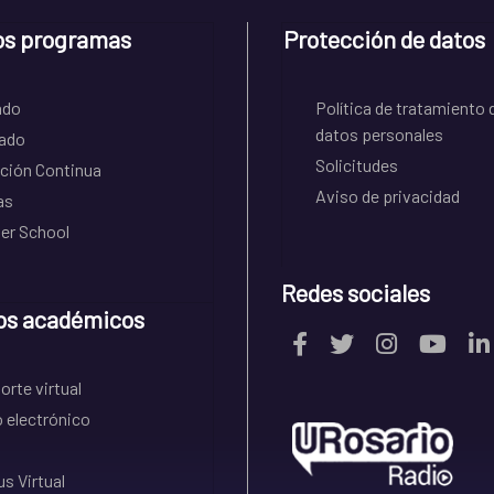
os programas
Protección de datos
ado
Política de tratamiento 
datos personales
ado
Solicitudes
ción Continua
Aviso de privacidad
as
r School
Redes sociales
os académicos
rte virtual
 electrónico
s Virtual