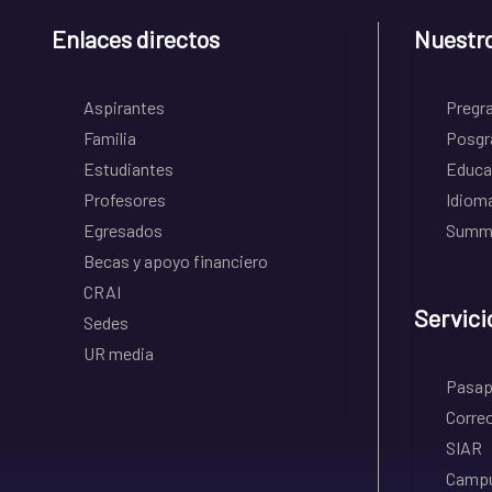
Enlaces directos
Nuestr
Aspirantes
Pregr
Familia
Posgr
Estudiantes
Educa
Profesores
Idiom
Egresados
Summe
Becas y apoyo financiero
CRAI
Servici
Sedes
UR media
Pasapo
Correo
SIAR
Campu