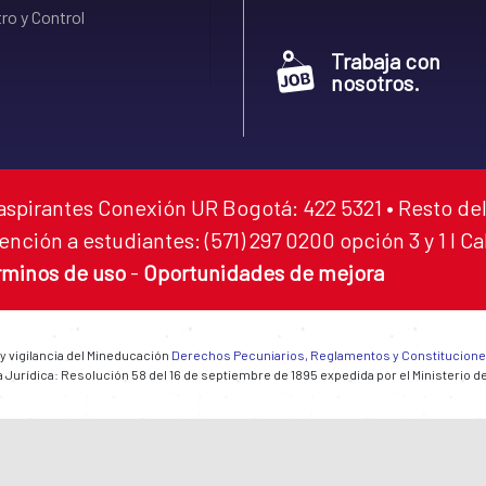
ro y Control
Trabaja con
nosotros.
aspirantes Conexión UR Bogotá: 422 5321 • Resto del
ención a estudiantes: (571) 297 0200 opción 3 y 1 I C
rminos de uso
-
Oportunidades de mejora
 y vigilancia del Mineducación
Derechos Pecuniarios, Reglamentos y Constitucion
 Jurídica: Resolución 58 del 16 de septiembre de 1895 expedida por el Ministerio d