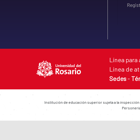
Regist
Línea para 
Línea de at
Sedes
-
Té
Institución de educación superior sujeta a la inspección
Personería