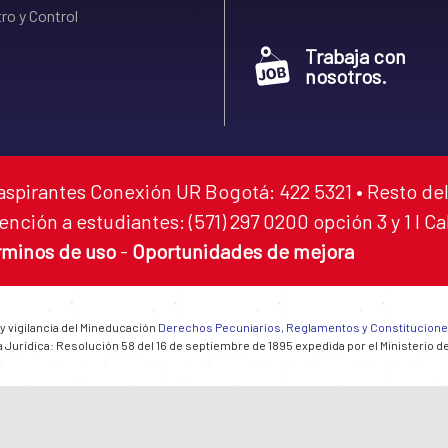
ro y Control
Trabaja con
nosotros.
aspirantes Conexión UR Bogotá: 422 5321 • Resto del
ención a estudiantes: (571) 297 0200 opción 3 y 1 I C
rminos de uso
-
Oportunidades de mejora
 y vigilancia del Mineducación
Derechos Pecuniarios, Reglamentos y Constitucion
 Jurídica: Resolución 58 del 16 de septiembre de 1895 expedida por el Ministerio d