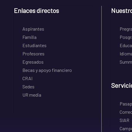
Enlaces directos
Nuestr
Aspirantes
Pregr
Familia
Posgr
Estudiantes
Educa
Profesores
Idiom
Egresados
Summe
Becas y apoyo financiero
CRAI
Servici
Sedes
UR media
Pasapo
Correo
SIAR
Campu