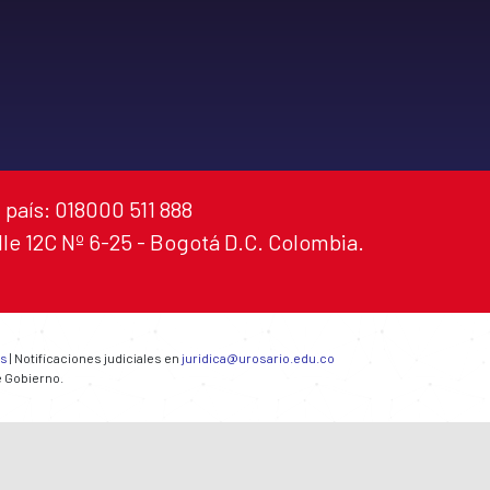
 país: 018000 511 888
alle 12C Nº 6-25 - Bogotá D.C. Colombia.
es
| Notificaciones judiciales en
juridica@urosario.edu.co
e Gobierno.