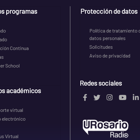
os programas
Protección de datos
ado
Política de tratamiento 
datos personales
ado
Solicitudes
ción Continua
Aviso de privacidad
as
r School
Redes sociales
os académicos
rte virtual
 electrónico
s Virtual