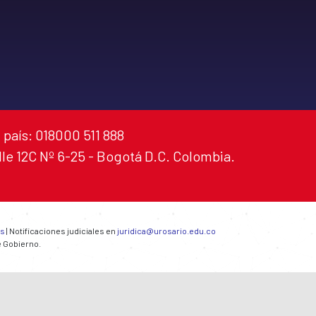
 país: 018000 511 888
alle 12C Nº 6-25 - Bogotá D.C. Colombia.
es
| Notificaciones judiciales en
juridica@urosario.edu.co
e Gobierno.