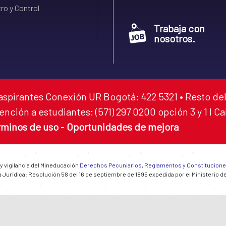
ro y Control
Trabaja con
nosotros.
aspirantes Conexión UR Bogotá: 422 5321 • Resto del
ención a estudiantes: (571) 297 0200 opción 3 y 1 I C
rminos de uso
-
Oportunidades de mejora
 y vigilancia del Mineducación
Derechos Pecuniarios, Reglamentos y Constitucion
 Jurídica: Resolución 58 del 16 de septiembre de 1895 expedida por el Ministerio d