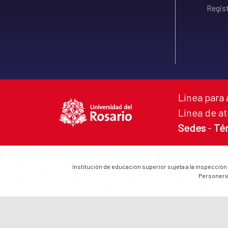
Regist
Línea para 
Línea de at
Sedes
-
Té
Institución de educación superior sujeta a la inspección
Personería