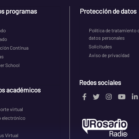
os programas
Protección de datos
ado
Política de tratamiento 
datos personales
ado
Solicitudes
ción Continua
Aviso de privacidad
as
r School
Redes sociales
os académicos
rte virtual
 electrónico
s Virtual