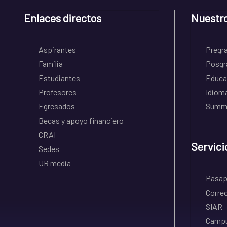
Enlaces directos
Nuestr
Aspirantes
Pregr
Familia
Posgr
Estudiantes
Educa
Profesores
Idiom
Egresados
Summe
Becas y apoyo financiero
CRAI
Servici
Sedes
UR media
Pasapo
Correo
SIAR
Campu