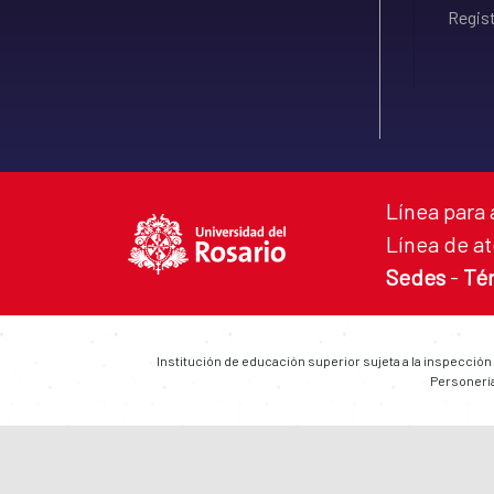
Regist
Línea para 
Línea de at
Sedes
-
Té
Institución de educación superior sujeta a la inspección
Personería