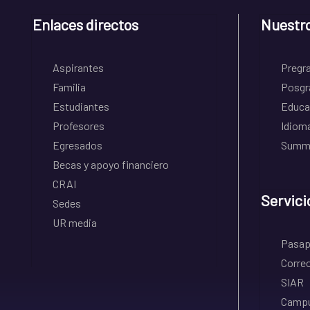
Enlaces directos
Nuestr
Aspirantes
Pregr
Familia
Posgr
Estudiantes
Educa
Profesores
Idiom
Egresados
Summe
Becas y apoyo financiero
CRAI
Servici
Sedes
UR media
Pasapo
Correo
SIAR
Campu