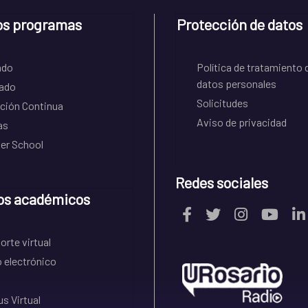
os programas
Protección de datos
ado
Política de tratamiento 
datos personales
ado
Solicitudes
ción Continua
Aviso de privacidad
as
r School
Redes sociales
os académicos
rte virtual
 electrónico
s Virtual