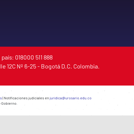
 país: 018000 511 888
alle 12C Nº 6-25 - Bogotá D.C. Colombia.
es
| Notificaciones judiciales en
juridica@urosario.edu.co
e Gobierno.