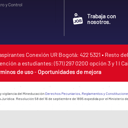
ro y Control
Trabaja con
nosotros.
aspirantes Conexión UR Bogotá: 422 5321 • Resto del
ención a estudiantes: (571) 297 0200 opción 3 y 1 I C
rminos de uso
-
Oportunidades de mejora
 y vigilancia del Mineducación
Derechos Pecuniarios, Reglamentos y Constitucion
 Jurídica: Resolución 58 del 16 de septiembre de 1895 expedida por el Ministerio d