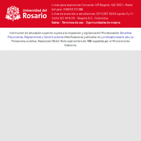
Línea para aspirantes Conexión UR Bogotá: 422 5321 • Resto
del país: 018000 511 888
Línea de atención a estudiantes: (571) 297 0200 opción 3 y 1 I
Calle 12C Nº 6-25 - Bogotá D.C. Colombia.
Sedes
-
Términos de uso
-
Oportunidades de mejora
Institución de educación superior sujeta a la inspección y vigilancia del Mineducación
Derechos
Pecuniarios, Reglamentos y Constituciones
| Notificaciones judiciales en
juridica@urosario.edu.co
Personería Jurídica: Resolución 58 del 16 de septiembre de 1895 expedida por el Ministerio de
Gobierno.