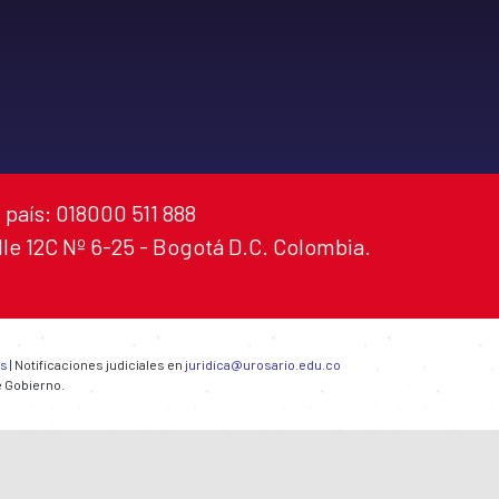
 país: 018000 511 888
alle 12C Nº 6-25 - Bogotá D.C. Colombia.
es
| Notificaciones judiciales en
juridica@urosario.edu.co
e Gobierno.