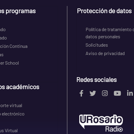
os programas
Protección de datos
ado
Política de tratamiento 
datos personales
ado
Solicitudes
ción Continua
Aviso de privacidad
as
r School
Redes sociales
os académicos
rte virtual
 electrónico
s Virtual