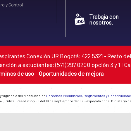
ro y Control
Trabaja con
nosotros.
aspirantes Conexión UR Bogotá: 422 5321 • Resto del
ención a estudiantes: (571) 297 0200 opción 3 y 1 I C
rminos de uso
-
Oportunidades de mejora
 y vigilancia del Mineducación
Derechos Pecuniarios, Reglamentos y Constitucion
 Jurídica: Resolución 58 del 16 de septiembre de 1895 expedida por el Ministerio d