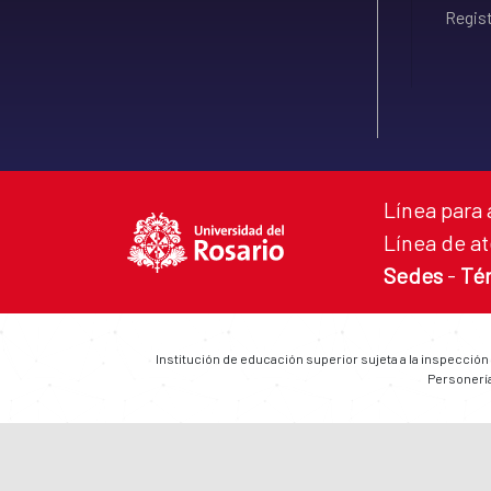
Regist
Línea para 
Línea de at
Sedes
-
Té
Institución de educación superior sujeta a la inspección
Personería