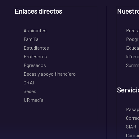
Enlaces directos
Nuestr
Aspirantes
Pregr
Familia
Posgr
Estudiantes
Educa
Profesores
Idiom
Egresados
Summe
Becas y apoyo financiero
CRAI
Servici
Sedes
UR media
Pasapo
Correo
SIAR
Campu