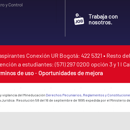
ro y Control
Trabaja con
nosotros.
aspirantes Conexión UR Bogotá: 422 5321 • Resto del
ención a estudiantes: (571) 297 0200 opción 3 y 1 I C
rminos de uso
-
Oportunidades de mejora
 y vigilancia del Mineducación
Derechos Pecuniarios, Reglamentos y Constitucion
 Jurídica: Resolución 58 del 16 de septiembre de 1895 expedida por el Ministerio d