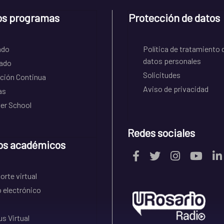
os programas
Protección de datos
ado
Política de tratamiento 
datos personales
ado
Solicitudes
ción Continua
Aviso de privacidad
as
r School
Redes sociales
os académicos
rte virtual
 electrónico
s Virtual