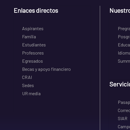
Enlaces directos
Nuestr
Aspirantes
Pregr
Familia
Posgr
Estudiantes
Educa
Profesores
Idiom
Egresados
Summe
Becas y apoyo financiero
CRAI
Servici
Sedes
UR media
Pasapo
Correo
SIAR
Campu