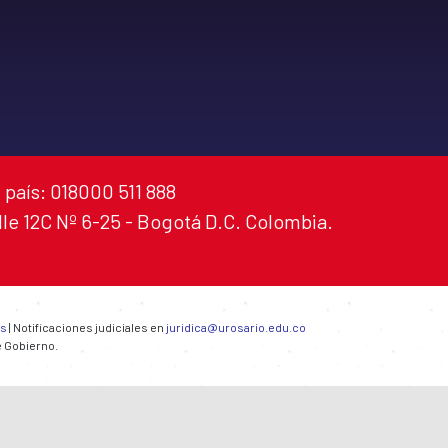
 país: 018000 511 888
alle 12C Nº 6-25 - Bogotá D.C. Colombia.
es
| Notificaciones judiciales en
juridica@urosario.edu.co
e Gobierno.