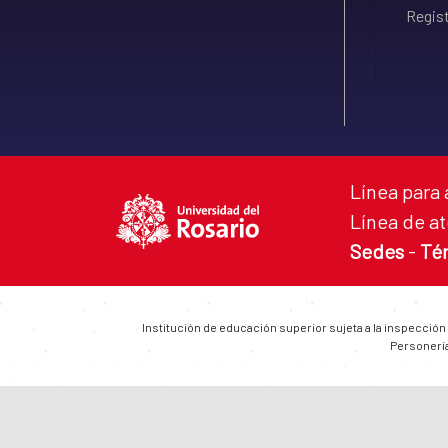
Regist
Línea para 
Línea de at
Sedes
-
Té
Institución de educación superior sujeta a la inspección
Personería