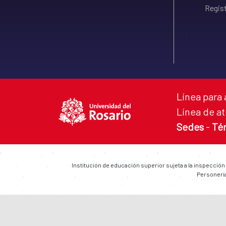
Regist
Línea para 
Línea de at
Sedes
-
Té
Institución de educación superior sujeta a la inspección
Personería