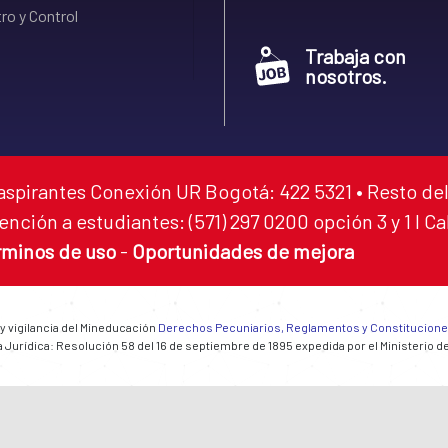
ro y Control
Trabaja con
nosotros.
aspirantes Conexión UR Bogotá: 422 5321 • Resto del
ención a estudiantes: (571) 297 0200 opción 3 y 1 I C
rminos de uso
-
Oportunidades de mejora
 y vigilancia del Mineducación
Derechos Pecuniarios, Reglamentos y Constitucion
 Jurídica: Resolución 58 del 16 de septiembre de 1895 expedida por el Ministerio d