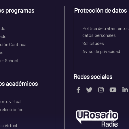
os programas
Protección de datos
ado
Política de tratamiento 
datos personales
ado
Solicitudes
ción Continua
Aviso de privacidad
as
r School
Redes sociales
os académicos
rte virtual
 electrónico
s Virtual