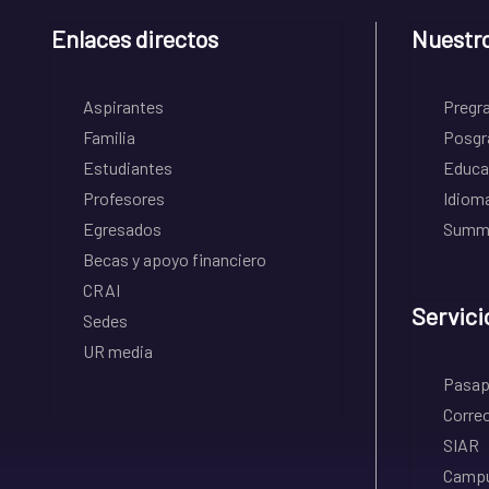
Enlaces directos
Nuestr
Aspirantes
Pregr
Familia
Posgr
Estudiantes
Educa
Profesores
Idiom
Egresados
Summe
Becas y apoyo financiero
CRAI
Servici
Sedes
UR media
Pasapo
Correo
SIAR
Campu