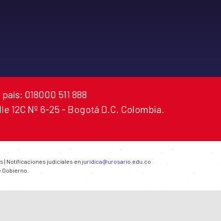
 país: 018000 511 888
alle 12C Nº 6-25 - Bogotá D.C. Colombia.
es
| Notificaciones judiciales en
juridica@urosario.edu.co
e Gobierno.