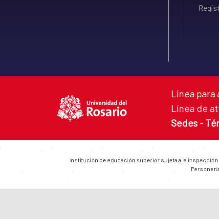
Regist
Línea para 
Línea de at
Sedes
-
Té
Institución de educación superior sujeta a la inspección
Personería