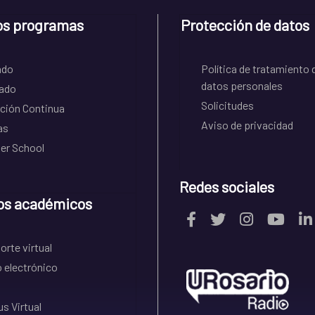
os programas
Protección de datos
ado
Política de tratamiento 
datos personales
ado
Solicitudes
ción Continua
Aviso de privacidad
as
r School
Redes sociales
os académicos
rte virtual
 electrónico
s Virtual