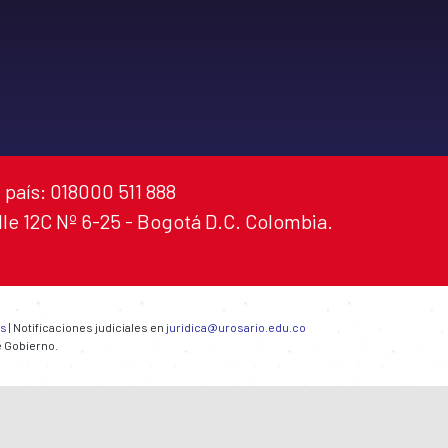
 país: 018000 511 888
alle 12C Nº 6-25 - Bogotá D.C. Colombia.
es
| Notificaciones judiciales en
juridica@urosario.edu.co
e Gobierno.