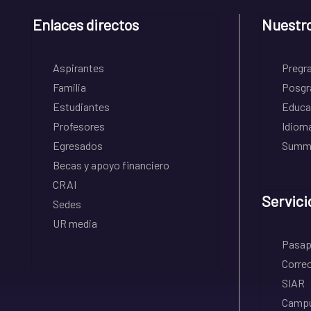
Enlaces directos
Nuestr
Aspirantes
Pregr
Familia
Posgr
Estudiantes
Educa
Profesores
Idiom
Egresados
Summe
Becas y apoyo financiero
CRAI
Servici
Sedes
UR media
Pasapo
Correo
SIAR
Campu