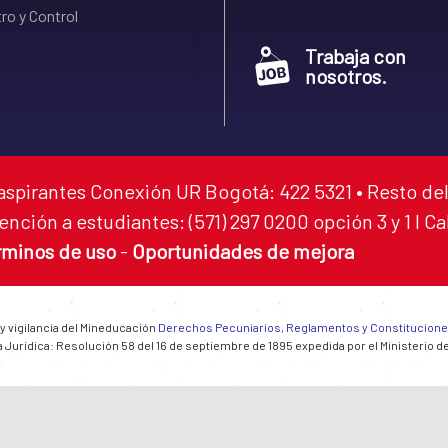
ro y Control
Trabaja con
nosotros.
aspirantes Conexión UR Bogotá: 422 5321 • Resto del
ención a estudiantes: (571) 297 0200 opción 3 y 1 I C
rminos de uso
-
Oportunidades de mejora
 y vigilancia del Mineducación
Derechos Pecuniarios, Reglamentos y Constitucion
 Jurídica: Resolución 58 del 16 de septiembre de 1895 expedida por el Ministerio d