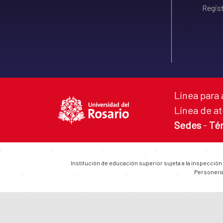
Regist
Línea para 
Línea de at
Sedes
-
Té
Institución de educación superior sujeta a la inspección
Personería