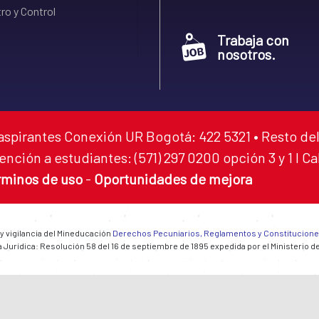
ro y Control
Trabaja con
nosotros.
aspirantes Conexión UR Bogotá: 422 5321 • Resto del
ención a estudiantes: (571) 297 0200 opción 3 y 1 I C
rminos de uso
-
Oportunidades de mejora
 y vigilancia del Mineducación
Derechos Pecuniarios, Reglamentos y Constitucion
 Jurídica: Resolución 58 del 16 de septiembre de 1895 expedida por el Ministerio d