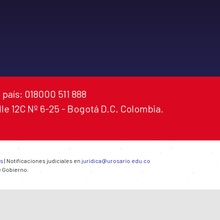
 país: 018000 511 888
alle 12C Nº 6-25 - Bogotá D.C. Colombia.
es
| Notificaciones judiciales en
juridica@urosario.edu.co
e Gobierno.