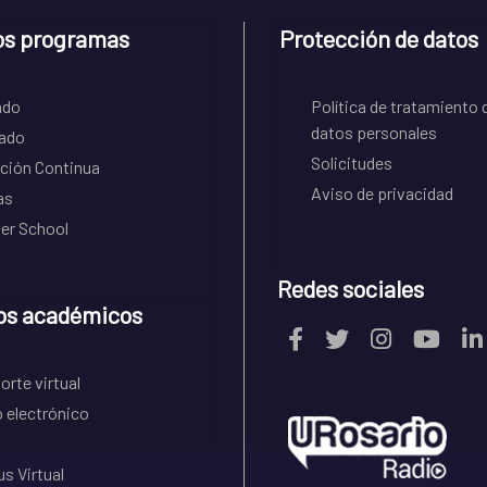
os programas
Protección de datos
ado
Política de tratamiento 
datos personales
ado
Solicitudes
ción Continua
Aviso de privacidad
as
r School
Redes sociales
os académicos
rte virtual
 electrónico
s Virtual