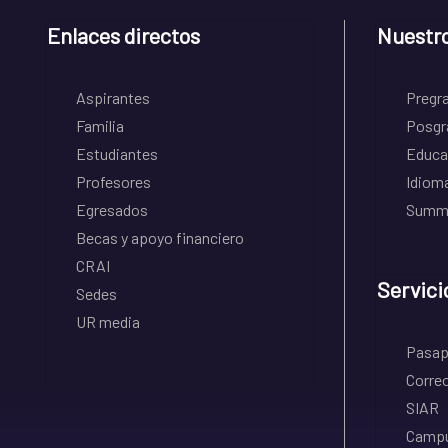
Enlaces directos
Nuestr
Aspirantes
Pregr
Familia
Posgr
Estudiantes
Educa
Profesores
Idiom
Egresados
Summe
Becas y apoyo financiero
CRAI
Servici
Sedes
UR media
Pasapo
Correo
SIAR
Campu