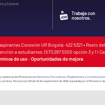
ro y Control
Trabaja con
nosotros.
aspirantes Conexión UR Bogotá: 422 5321 • Resto del
ención a estudiantes: (571) 297 0200 opción 3 y 1 I C
rminos de uso
-
Oportunidades de mejora
 y vigilancia del Mineducación
Derechos Pecuniarios, Reglamentos y Constitucion
 Jurídica: Resolución 58 del 16 de septiembre de 1895 expedida por el Ministerio d