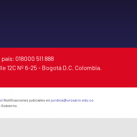
 país: 018000 511 888
alle 12C Nº 6-25 - Bogotá D.C. Colombia.
es
| Notificaciones judiciales en
juridica@urosario.edu.co
e Gobierno.