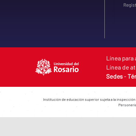
Regist
Línea para 
Línea de at
Sedes
-
Té
Institución de educación superior sujeta a la inspección
Personería