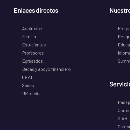
Enlaces directos
Nuestr
Aspirantes
Pregr
Familia
Posgr
Estudiantes
Educa
Profesores
Idiom
Egresados
Summe
Becas y apoyo financiero
CRAI
Servici
Sedes
UR media
Pasapo
Correo
SIAR
Campu