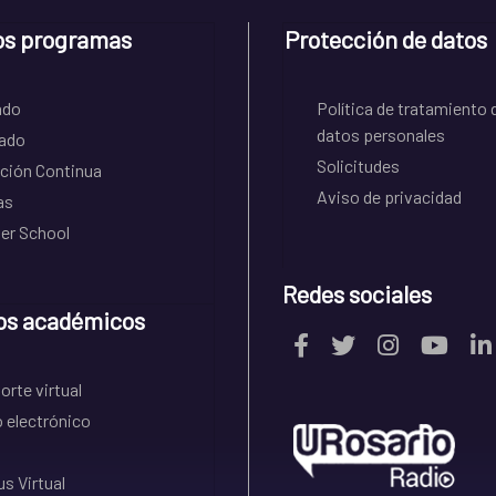
os programas
Protección de datos
ado
Política de tratamiento 
datos personales
ado
Solicitudes
ción Continua
Aviso de privacidad
as
r School
Redes sociales
os académicos
rte virtual
 electrónico
s Virtual