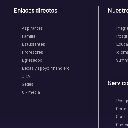
Enlaces directos
Nuestr
Aspirantes
Pregr
Familia
Posgr
Estudiantes
Educa
Profesores
Idiom
Egresados
Summe
Becas y apoyo financiero
CRAI
Servici
Sedes
UR media
Pasapo
Correo
SIAR
Campu