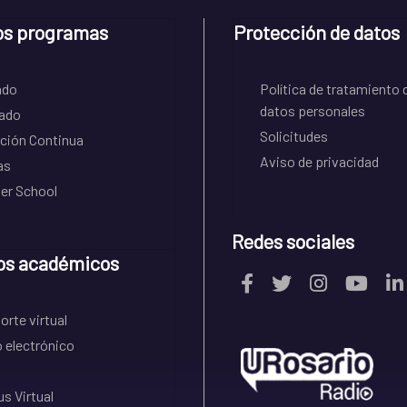
os programas
Protección de datos
ado
Política de tratamiento 
datos personales
ado
Solicitudes
ción Continua
Aviso de privacidad
as
r School
Redes sociales
os académicos
rte virtual
 electrónico
s Virtual