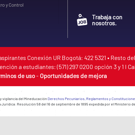
ro y Control
Trabaja con
nosotros.
aspirantes Conexión UR Bogotá: 422 5321 • Resto del
ención a estudiantes: (571) 297 0200 opción 3 y 1 I C
rminos de uso
-
Oportunidades de mejora
 y vigilancia del Mineducación
Derechos Pecuniarios, Reglamentos y Constitucion
 Jurídica: Resolución 58 del 16 de septiembre de 1895 expedida por el Ministerio d