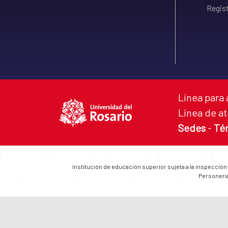
Regist
Línea para 
Línea de at
Sedes
-
Té
Institución de educación superior sujeta a la inspección
Personería