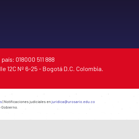
 país: 018000 511 888
alle 12C Nº 6-25 - Bogotá D.C. Colombia.
es
| Notificaciones judiciales en
juridica@urosario.edu.co
e Gobierno.