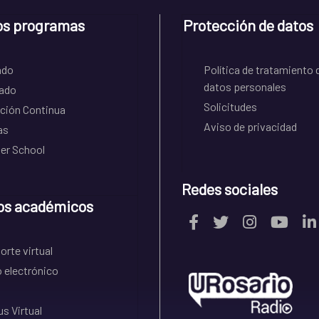
os programas
Protección de datos
ado
Política de tratamiento 
datos personales
ado
Solicitudes
ción Continua
Aviso de privacidad
as
r School
Redes sociales
os académicos
rte virtual
 electrónico
s Virtual