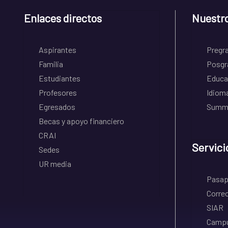
Enlaces directos
Nuestr
Aspirantes
Pregr
Familia
Posgr
Estudiantes
Educa
Profesores
Idiom
Egresados
Summe
Becas y apoyo financiero
CRAI
Servici
Sedes
UR media
Pasapo
Correo
SIAR
Campu