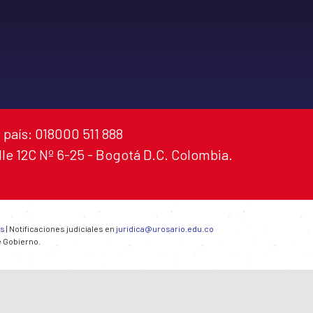
 país: 018000 511 888
alle 12C Nº 6-25 - Bogotá D.C. Colombia.
es
| Notificaciones judiciales en
juridica@urosario.edu.co
e Gobierno.