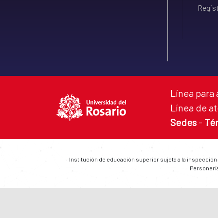
Regist
Línea para 
Línea de at
Sedes
-
Té
Institución de educación superior sujeta a la inspección
Personería