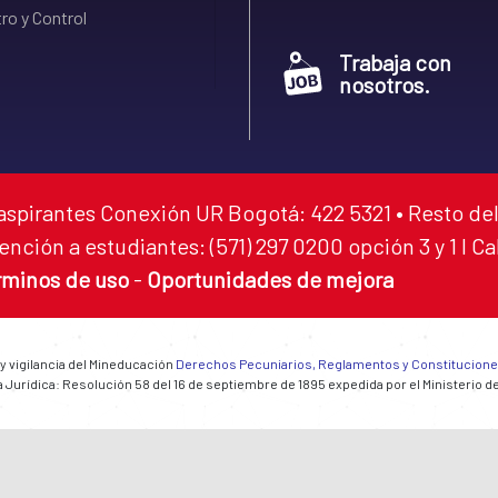
ro y Control
Trabaja con
nosotros.
aspirantes Conexión UR Bogotá: 422 5321 • Resto del
ención a estudiantes: (571) 297 0200 opción 3 y 1 I C
rminos de uso
-
Oportunidades de mejora
 y vigilancia del Mineducación
Derechos Pecuniarios, Reglamentos y Constitucion
 Jurídica: Resolución 58 del 16 de septiembre de 1895 expedida por el Ministerio d