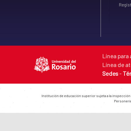
Regist
Línea para 
Línea de at
Sedes
-
Té
Institución de educación superior sujeta a la inspección
Personería