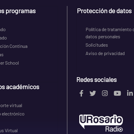
os programas
Protección de datos
ado
Política de tratamiento 
datos personales
ado
Solicitudes
ción Continua
Aviso de privacidad
as
r School
Redes sociales
os académicos
rte virtual
 electrónico
s Virtual