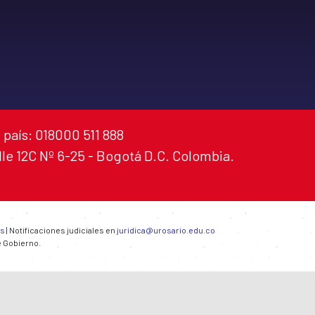
 país: 018000 511 888
alle 12C Nº 6-25 - Bogotá D.C. Colombia.
es
| Notificaciones judiciales en
juridica@urosario.edu.co
e Gobierno.