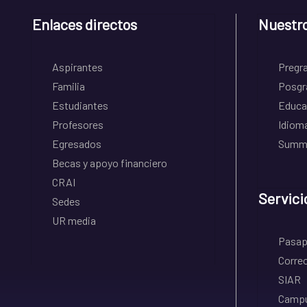
Enlaces directos
Nuestr
Aspirantes
Pregr
Familia
Posgr
Estudiantes
Educa
Profesores
Idiom
Egresados
Summe
Becas y apoyo financiero
CRAI
Servici
Sedes
UR media
Pasapo
Correo
SIAR
Campu