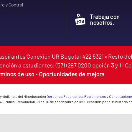
ro y Control
Trabaja con
nosotros.
aspirantes Conexión UR Bogotá: 422 5321 • Resto del
ención a estudiantes: (571) 297 0200 opción 3 y 1 I C
rminos de uso
-
Oportunidades de mejora
 y vigilancia del Mineducación
Derechos Pecuniarios, Reglamentos y Constitucion
 Jurídica: Resolución 58 del 16 de septiembre de 1895 expedida por el Ministerio d