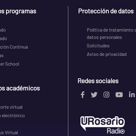
os programas
Protección de datos
ado
Política de tratamiento 
datos personales
ado
Solicitudes
ción Continua
Aviso de privacidad
as
r School
Redes sociales
os académicos
rte virtual
 electrónico
s Virtual