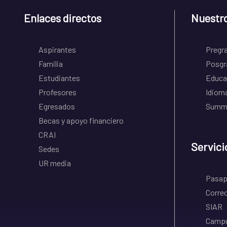
Enlaces directos
Nuestr
Aspirantes
Pregr
Familia
Posgr
Estudiantes
Educa
Profesores
Idiom
Egresados
Summe
Becas y apoyo financiero
CRAI
Servici
Sedes
UR media
Pasapo
Correo
SIAR
Campu