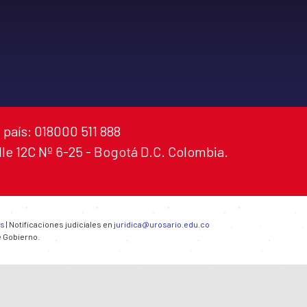
 país: 018000 511 888
alle 12C Nº 6-25 - Bogotá D.C. Colombia.
es
| Notificaciones judiciales en
juridica@urosario.edu.co
e Gobierno.