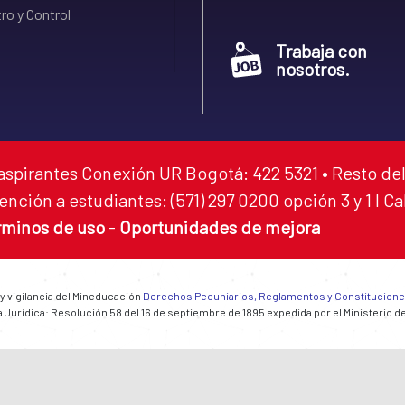
ro y Control
Trabaja con
nosotros.
aspirantes Conexión UR Bogotá: 422 5321 • Resto del
ención a estudiantes: (571) 297 0200 opción 3 y 1 I C
rminos de uso
-
Oportunidades de mejora
 y vigilancia del Mineducación
Derechos Pecuniarios, Reglamentos y Constitucion
 Jurídica: Resolución 58 del 16 de septiembre de 1895 expedida por el Ministerio d