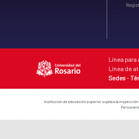
Regist
Línea para 
Línea de at
Sedes
-
Té
Institución de educación superior sujeta a la inspección
Personería