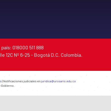
 país: 018000 511 888
alle 12C Nº 6-25 - Bogotá D.C. Colombia.
es
| Notificaciones judiciales en
juridica@urosario.edu.co
e Gobierno.