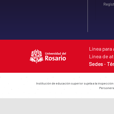
Regist
Línea para 
Línea de at
Sedes
-
Té
Institución de educación superior sujeta a la inspección
Personería