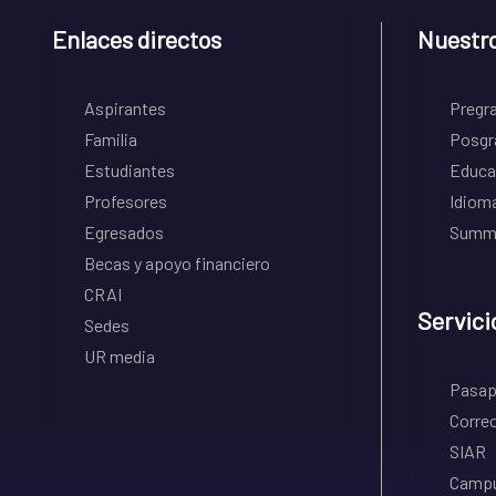
Enlaces directos
Nuestr
Aspirantes
Pregr
Familia
Posgr
Estudiantes
Educa
Profesores
Idiom
Egresados
Summe
Becas y apoyo financiero
CRAI
Servici
Sedes
UR media
Pasapo
Correo
SIAR
Campu