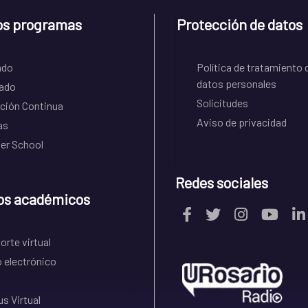
os programas
Protección de datos
ado
Política de tratamiento 
datos personales
ado
Solicitudes
ción Continua
Aviso de privacidad
as
r School
Redes sociales
os académicos
rte virtual
 electrónico
s Virtual