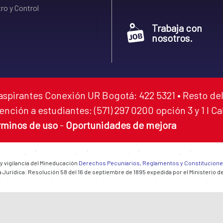
ro y Control
Trabaja con
nosotros.
aspirantes Conexión UR Bogotá: 422 5321 • Resto del
ención a estudiantes: (571) 297 0200 opción 3 y 1 I C
rminos de uso
-
Oportunidades de mejora
 y vigilancia del Mineducación
Derechos Pecuniarios, Reglamentos y Constitucion
 Jurídica: Resolución 58 del 16 de septiembre de 1895 expedida por el Ministerio d