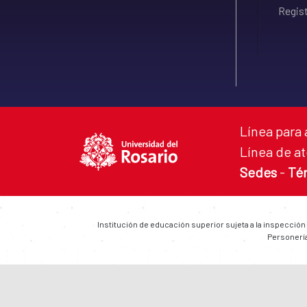
Regist
Línea para 
Línea de at
Sedes
-
Té
Institución de educación superior sujeta a la inspección
Personería