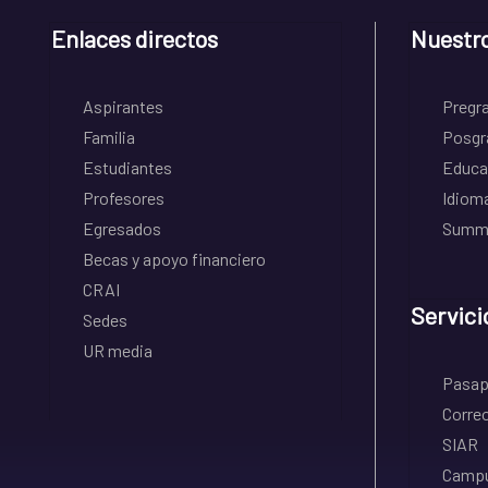
Enlaces directos
Nuestr
Aspirantes
Pregr
Familia
Posgr
Estudiantes
Educa
Profesores
Idiom
Egresados
Summe
Becas y apoyo financiero
CRAI
Servici
Sedes
UR media
Pasapo
Correo
SIAR
Campu