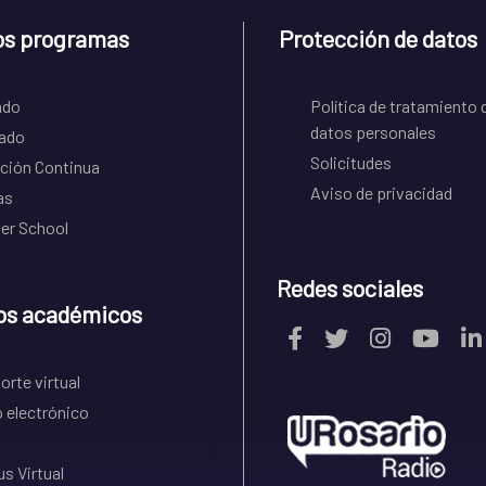
os programas
Protección de datos
ado
Política de tratamiento 
datos personales
ado
Solicitudes
ción Continua
Aviso de privacidad
as
r School
Redes sociales
os académicos
rte virtual
 electrónico
s Virtual