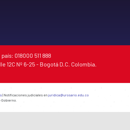
 país: 018000 511 888
alle 12C Nº 6-25 - Bogotá D.C. Colombia.
es
| Notificaciones judiciales en
juridica@urosario.edu.co
e Gobierno.