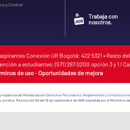
ro y Control
Trabaja con
nosotros.
aspirantes Conexión UR Bogotá: 422 5321 • Resto del
ención a estudiantes: (571) 297 0200 opción 3 y 1 I C
rminos de uso
-
Oportunidades de mejora
 y vigilancia del Mineducación
Derechos Pecuniarios, Reglamentos y Constitucion
 Jurídica: Resolución 58 del 16 de septiembre de 1895 expedida por el Ministerio d