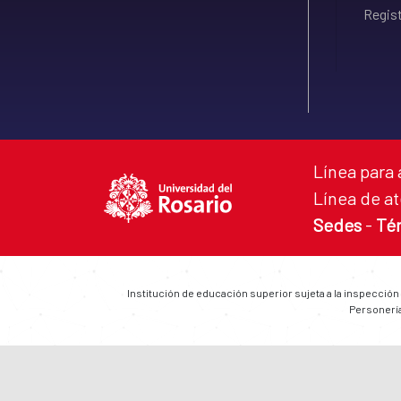
Regist
Línea para 
Línea de at
Sedes
-
Té
Institución de educación superior sujeta a la inspección
Personería