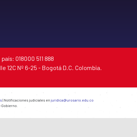
 país: 018000 511 888
alle 12C Nº 6-25 - Bogotá D.C. Colombia.
es
| Notificaciones judiciales en
juridica@urosario.edu.co
e Gobierno.