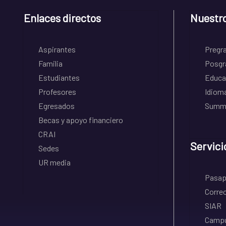
Enlaces directos
Nuestr
Aspirantes
Pregr
Familia
Posgr
Estudiantes
Educa
Profesores
Idiom
Egresados
Summe
Becas y apoyo financiero
CRAI
Servici
Sedes
UR media
Pasapo
Correo
SIAR
Campu