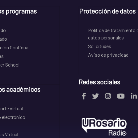
os programas
Protección de datos
ado
Política de tratamiento 
datos personales
ado
Solicitudes
ción Continua
Aviso de privacidad
as
r School
Redes sociales
os académicos
rte virtual
 electrónico
s Virtual