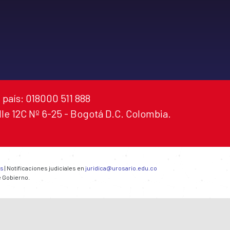
 país: 018000 511 888
alle 12C Nº 6-25 - Bogotá D.C. Colombia.
es
| Notificaciones judiciales en
juridica@urosario.edu.co
e Gobierno.