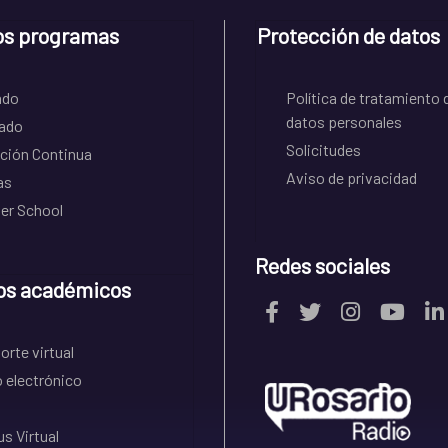
os programas
Protección de datos
ado
Política de tratamiento 
datos personales
ado
Solicitudes
ción Continua
Aviso de privacidad
as
r School
Redes sociales
os académicos
rte virtual
 electrónico
s Virtual