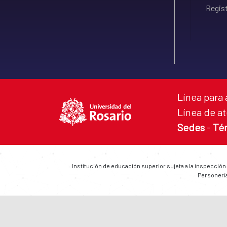
Regist
Línea para 
Línea de at
Sedes
-
Té
Institución de educación superior sujeta a la inspección
Personería