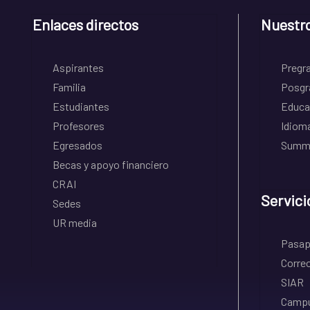
Enlaces directos
Nuestr
Aspirantes
Pregr
Familia
Posgr
Estudiantes
Educa
Profesores
Idiom
Egresados
Summe
Becas y apoyo financiero
CRAI
Servici
Sedes
UR media
Pasapo
Correo
SIAR
Campu