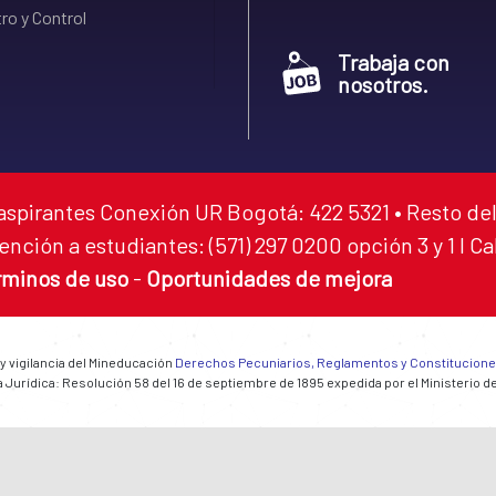
ro y Control
Trabaja con
nosotros.
aspirantes Conexión UR Bogotá: 422 5321 • Resto del
ención a estudiantes: (571) 297 0200 opción 3 y 1 I C
rminos de uso
-
Oportunidades de mejora
 y vigilancia del Mineducación
Derechos Pecuniarios, Reglamentos y Constitucion
 Jurídica: Resolución 58 del 16 de septiembre de 1895 expedida por el Ministerio d