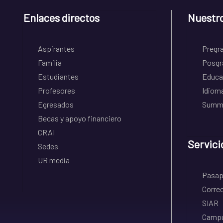
Enlaces directos
Nuestr
Aspirantes
Pregr
Familia
Posgr
Estudiantes
Educa
Profesores
Idiom
Egresados
Summe
Becas y apoyo financiero
CRAI
Servici
Sedes
UR media
Pasapo
Correo
SIAR
Campu