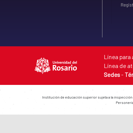
Regist
Línea para 
Línea de at
Sedes
-
Té
Institución de educación superior sujeta a la inspección
Personería