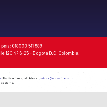
 país: 018000 511 888
alle 12C Nº 6-25 - Bogotá D.C. Colombia.
es
| Notificaciones judiciales en
juridica@urosario.edu.co
e Gobierno.