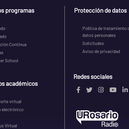
os programas
Protección de datos
ado
Política de tratamiento 
datos personales
ado
Solicitudes
ción Continua
Aviso de privacidad
as
r School
Redes sociales
os académicos
rte virtual
 electrónico
s Virtual