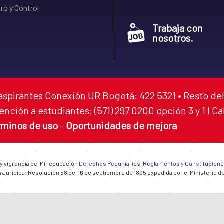
ro y Control
Trabaja con
nosotros.
aspirantes Conexión UR Bogotá: 422 5321 • Resto del
ención a estudiantes: (571) 297 0200 opción 3 y 1 I C
rminos de uso
-
Oportunidades de mejora
 y vigilancia del Mineducación
Derechos Pecuniarios, Reglamentos y Constitucion
 Jurídica: Resolución 58 del 16 de septiembre de 1895 expedida por el Ministerio d