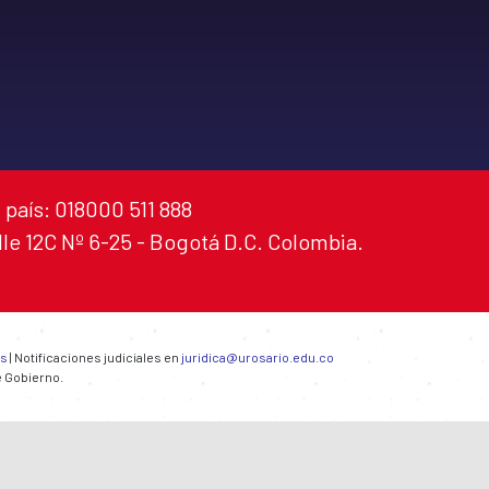
 país: 018000 511 888
alle 12C Nº 6-25 - Bogotá D.C. Colombia.
es
| Notificaciones judiciales en
juridica@urosario.edu.co
e Gobierno.