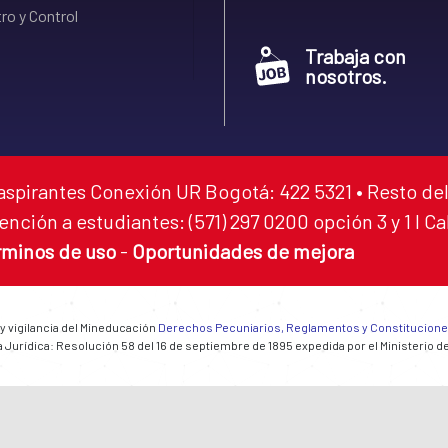
ro y Control
Trabaja con
nosotros.
aspirantes Conexión UR Bogotá: 422 5321 • Resto del
ención a estudiantes: (571) 297 0200 opción 3 y 1 I C
rminos de uso
-
Oportunidades de mejora
 y vigilancia del Mineducación
Derechos Pecuniarios, Reglamentos y Constitucion
 Jurídica: Resolución 58 del 16 de septiembre de 1895 expedida por el Ministerio d