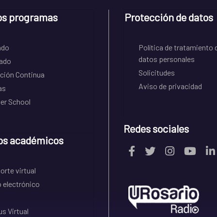
os programas
Protección de datos
ado
Política de tratamiento 
datos personales
ado
Solicitudes
ción Continua
Aviso de privacidad
as
r School
Redes sociales
os académicos
rte virtual
 electrónico
s Virtual