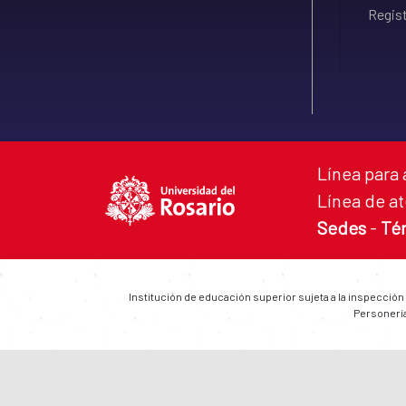
Regist
Línea para 
Línea de at
Sedes
-
Té
Institución de educación superior sujeta a la inspección
Personería