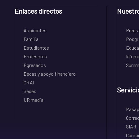
Enlaces directos
Nuestr
Aspirantes
Pregr
Familia
Posgr
Estudiantes
Educa
Profesores
Idiom
Egresados
Summe
Becas y apoyo financiero
CRAI
Servici
Sedes
UR media
Pasapo
Correo
SIAR
Campu